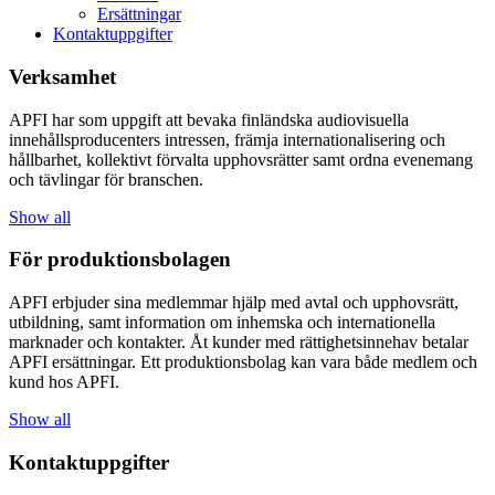
Ersättningar
Kontaktuppgifter
Verksamhet
APFI
har
som
uppgift
att
bevaka
finländska
audiovisuella
innehållsproducenters
intressen
,
främja
internationaliseri
ng
och
hållbarhet
,
ko
llektivt
förvalta
upphovsrätter
samt
ordna
evenemang
och
tävlingar
för
branschen
.
Show all
För produktionsbolagen
APFI
erbjuder
sina
medlemmar
hjälp
med
avtal
och
upphovsrätt
,
utbildning
,
samt
information
om
inhemska
och
internationella
marknader
och
kontakter
.
Åt
kunder
med
rättighetsinnehav
betalar
APFI
ersättningar
. Ett
produktionsbolag
kan
vara
både
medlem
och
kund
hos
APFI.
Show all
Kontaktuppgifter