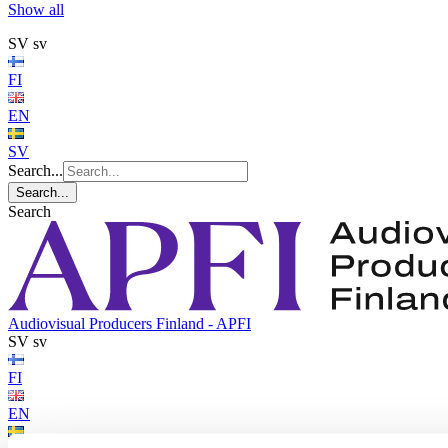
Show all
SV
sv
FI
EN
SV
Search...
Search...
Search
Audiovisual Producers Finland - APFI
SV
sv
FI
EN