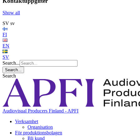
Kontaktuppgifter
Show all
SV
sv
FI
EN
SV
Search...
Search...
Search
Audiovisual Producers Finland - APFI
Verksamhet
Organisation
För produktionsbolagen
Bli kund