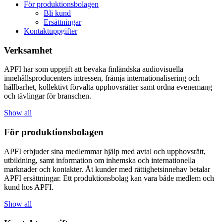
För produktionsbolagen
Bli kund
Ersättningar
Kontaktuppgifter
Verksamhet
APFI
har
som
uppgift
att
bevaka
finländska
audiovisuella
innehållsproducenters
intressen
,
främja
internationaliseri
ng
och
hållbarhet
,
ko
llektivt
förvalta
upphovsrätter
samt
ordna
evenemang
och
tävlingar
för
branschen
.
Show all
För produktionsbolagen
APFI
erbjuder
sina
medlemmar
hjälp
med
avtal
och
upphovsrätt
,
utbildning
,
samt
information
om
inhemska
och
internationella
marknader
och
kontakter
.
Åt
kunder
med
rättighetsinnehav
betalar
APFI
ersättningar
. Ett
produktionsbolag
kan
vara
både
medlem
och
kund
hos
APFI.
Show all