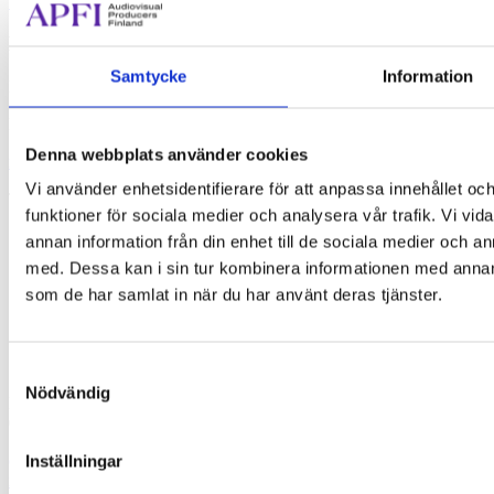
SV
Mepa Päivinen
Samtycke
Information
Producent
Kultainen Venla
Denna webbplats använder cookies
mepa.paivinen@apfi.fi
Vi använder enhetsidentifierare för att anpassa innehållet och
Tel.
+358 40 7632 656
funktioner för sociala medier och analysera vår trafik. Vi vid
annan information från din enhet till de sociala medier och 
med. Dessa kan i sin tur kombinera informationen med annan i
som de har samlat in när du har använt deras tjänster.
Samtyckesval
Nödvändig
Bölegatan 2
00240 Helsingfors
(09) 440 471
Inställningar
info@apfi.fi