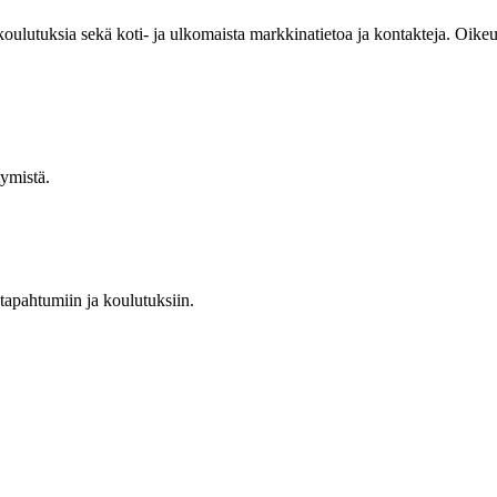
 koulutuksia sekä koti- ja ulkomaista markkinatietoa ja kontakteja. Oik
tymistä.
 tapahtumiin ja koulutuksiin.