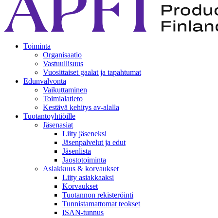
Toiminta
Organisaatio
Vastuullisuus
Vuosittaiset gaalat ja tapahtumat
Edunvalvonta
Vaikuttaminen
Toimialatieto
Kestävä kehitys av-alalla
Tuotantoyhtiöille
Jäsenasiat
Liity jäseneksi
Jäsenpalvelut ja edut
Jäsenlista
Jaostotoiminta
Asiakkuus & korvaukset
Liity asiakkaaksi
Korvaukset
Tuotannon rekisteröinti
Tunnistamattomat teokset
ISAN-tunnus