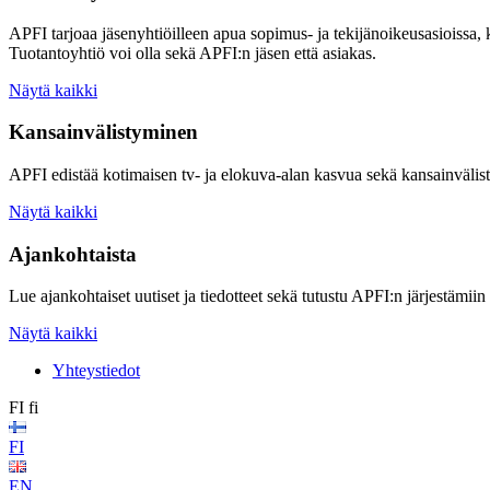
APFI tarjoaa jäsenyhtiöilleen apua sopimus- ja tekijänoikeusasioissa,
Tuotantoyhtiö voi olla sekä APFI:n jäsen että asiakas.
Näytä kaikki
Kansainvälistyminen
APFI edistää kotimaisen tv- ja elokuva-alan kasvua sekä kansainvälis
Näytä kaikki
Ajankohtaista
Lue ajankohtaiset uutiset ja tiedotteet sekä tutustu APFI:n järjestämiin
Näytä kaikki
Yhteystiedot
FI
fi
FI
EN