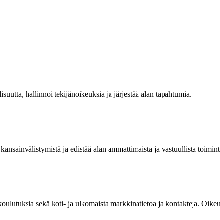
isuutta, hallinnoi tekijänoikeuksia ja järjestää alan tapahtumia.
kansainvälistymistä ja edistää alan ammattimaista ja vastuullista toimint
 koulutuksia sekä koti- ja ulkomaista markkinatietoa ja kontakteja. Oik