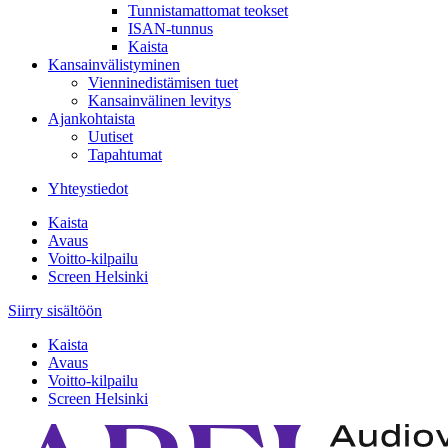
Tunnistamattomat teokset
ISAN-tunnus
Kaista
Kansainvälistyminen
Vienninedistämisen tuet
Kansainvälinen levitys
Ajankohtaista
Uutiset
Tapahtumat
Yhteystiedot
Kaista
Avaus
Voitto-kilpailu
Screen Helsinki
Siirry sisältöön
Kaista
Avaus
Voitto-kilpailu
Screen Helsinki