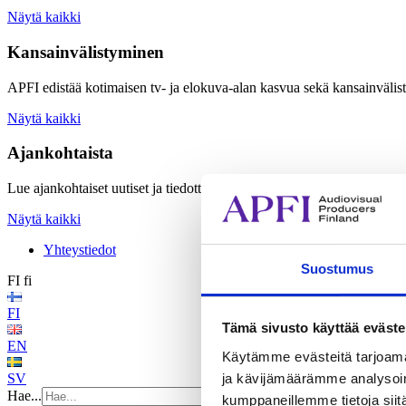
Näytä kaikki
Kansainvälistyminen
APFI edistää kotimaisen tv- ja elokuva-alan kasvua sekä kansainvälis
Näytä kaikki
Ajankohtaista
Lue ajankohtaiset uutiset ja tiedotteet sekä tutustu APFI:n järjestämiin
Näytä kaikki
Yhteystiedot
Suostumus
FI
fi
FI
Tämä sivusto käyttää eväste
EN
Käytämme evästeitä tarjoama
ja kävijämäärämme analysoim
SV
Hae...
kumppaneillemme tietoja siitä