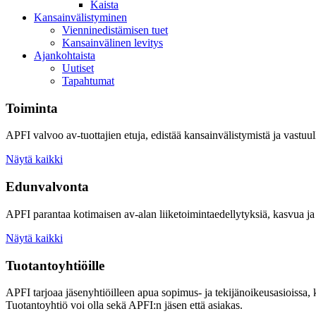
Kaista
Kansainvälistyminen
Vienninedistämisen tuet
Kansainvälinen levitys
Ajankohtaista
Uutiset
Tapahtumat
Toiminta
APFI valvoo av-tuottajien etuja, edistää kansainvälistymistä ja vastuull
Näytä kaikki
Edunvalvonta
APFI parantaa kotimaisen av-alan liiketoimintaedellytyksiä, kasvua ja 
Näytä kaikki
Tuotantoyhtiöille
APFI tarjoaa jäsenyhtiöilleen apua sopimus- ja tekijänoikeusasioissa,
Tuotantoyhtiö voi olla sekä APFI:n jäsen että asiakas.