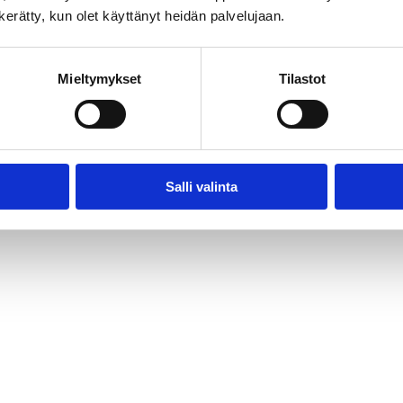
n kerätty, kun olet käyttänyt heidän palvelujaan.
Mieltymykset
Tilastot
Audiovisual Producers Finland - APFI
Salli valinta