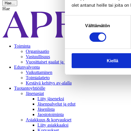
Hae...
olet antanut heille tai joita o
Hae
Suostumuksen
Välttämätön
valinta
Toiminta
Organisaatio
Vastuullisuus
Kiellä
Vuosittaiset gaalat ja tapahtumat
Edunvalvonta
Vaikuttaminen
Toimialatieto
Kestävä kehitys av-alalla
Tuotantoyhtiöille
Jäsenasiat
Liity jäseneksi
Jäsenpalvelut ja edut
Jäsenlista
Jaostotoiminta
Asiakkuus & korvaukset
Liity asiakkaaksi
Korvaukset