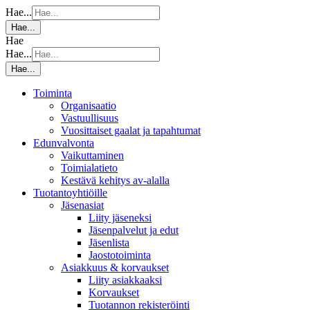
Hae...
Hae...
Hae
Hae...
Hae...
Toiminta
Organisaatio
Vastuullisuus
Vuosittaiset gaalat ja tapahtumat
Edunvalvonta
Vaikuttaminen
Toimialatieto
Kestävä kehitys av-alalla
Tuotantoyhtiöille
Jäsenasiat
Liity jäseneksi
Jäsenpalvelut ja edut
Jäsenlista
Jaostotoiminta
Asiakkuus & korvaukset
Liity asiakkaaksi
Korvaukset
Tuotannon rekisteröinti