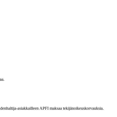
aa.
eudenhaltija-asiakkailleen APFI maksaa tekijänoikeuskorvauksia.