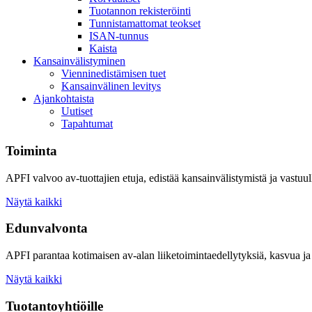
Tuotannon rekisteröinti
Tunnistamattomat teokset
ISAN-tunnus
Kaista
Kansainvälistyminen
Vienninedistämisen tuet
Kansainvälinen levitys
Ajankohtaista
Uutiset
Tapahtumat
Toiminta
APFI valvoo av-tuottajien etuja, edistää kansainvälistymistä ja vastuull
Näytä kaikki
Edunvalvonta
APFI parantaa kotimaisen av-alan liiketoimintaedellytyksiä, kasvua ja 
Näytä kaikki
Tuotantoyhtiöille