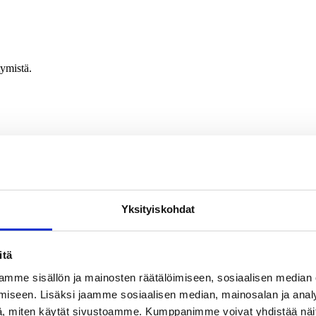
tymistä.
 tapahtumiin ja koulutuksiin.
Yksityiskohdat
itä
mme sisällön ja mainosten räätälöimiseen, sosiaalisen median
iseen. Lisäksi jaamme sosiaalisen median, mainosalan ja analy
, miten käytät sivustoamme. Kumppanimme voivat yhdistää näitä t