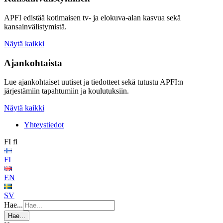
APFI edistää kotimaisen tv- ja elokuva-alan kasvua sekä
kansainvälistymistä.
Näytä kaikki
Ajankohtaista
Lue ajankohtaiset uutiset ja tiedotteet sekä tutustu APFI:n
järjestämiin tapahtumiin ja koulutuksiin.
Näytä kaikki
Yhteystiedot
FI
fi
FI
EN
SV
Hae...
Hae...