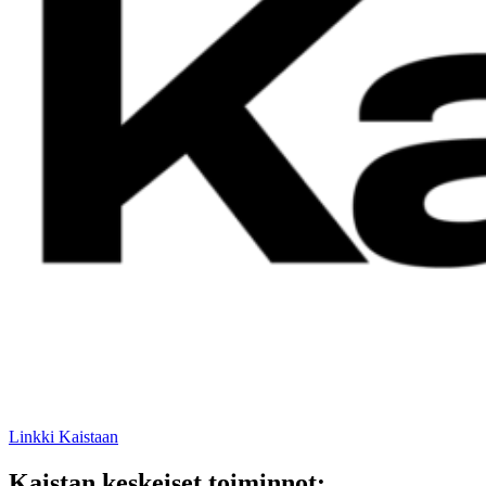
Linkki Kaistaan
Kaistan keskeiset toiminnot: