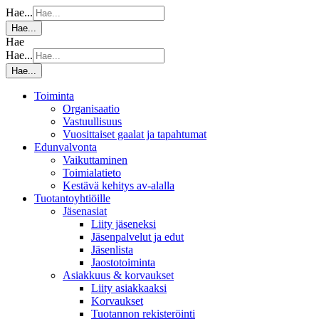
Hae...
Hae...
Hae
Hae...
Hae...
Toiminta
Organisaatio
Vastuullisuus
Vuosittaiset gaalat ja tapahtumat
Edunvalvonta
Vaikuttaminen
Toimialatieto
Kestävä kehitys av-alalla
Tuotantoyhtiöille
Jäsenasiat
Liity jäseneksi
Jäsenpalvelut ja edut
Jäsenlista
Jaostotoiminta
Asiakkuus & korvaukset
Liity asiakkaaksi
Korvaukset
Tuotannon rekisteröinti