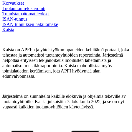
Korvaukset
Tuotannon rekisteröinti
Tunnistamattomat teokset
ISAN-tunnus
ISAN-tunnuksen hakulomake
Kaista
Kaista on APFI:n ja yhteistyökumppaneiden kehittämä portaali, joka
tehostaa ja automatisoi tuotantoyhtiöiden raportointia. Järjestelmä
helpottaa erityisesti tekijänoikeusilmoitusten lähettämistä ja
automatisoi musiikkiraportointia. Kaista mahdollistaa myös
toimialatiedon keräämisen, jota APFI hyödyntää alan
edunvalvonnassa.
Järjestelmä on suunniteltu kaikille elokuvia ja ohjelmia tekeville av-
tuotantoyhtiöille. Kaista julkaistiin 7. lokakuuta 2025, ja se on nyt
vapaasti kaikkien tuotantoyhtiöiden käytettävissä.