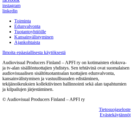
facebook
instagram
linkedin
Toiminta
Edunvalvonta
Tuotantoyhtiöille
Kansainvälistyminen
Ajankohtaista
Ilmoita epäasiallisesta käytöksestä
Audiovisual Producers Finland – APFI ry on kotimaisten elokuva-
ja tv-alan sisällöntuottajien yhdistys. Sen tehtävinä ovat suomalaisen
audiovisuaalisen sisältötuotantoalan tuottajien edunvalvonta,
kansainvälistymisen ja vastuullisuuden edistäminen,
tekijänoikeuksien kollektiivinen hallinnointi sekä alan tapahtumien
ja kilpailujen järjestäminen.
© Audiovisual Producers Finland – APFI ry
Tietosuojaseloste
Evästekäytännöt