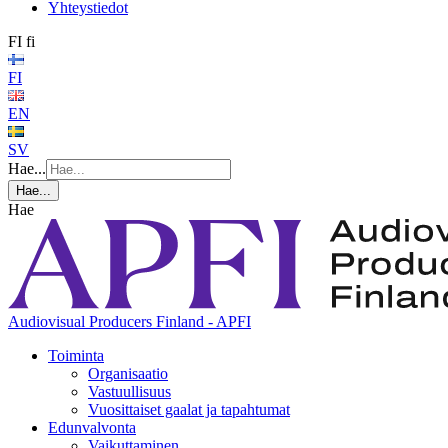
Yhteystiedot
FI
fi
FI
EN
SV
Hae...
Hae...
Hae
Audiovisual Producers Finland - APFI
Toiminta
Organisaatio
Vastuullisuus
Vuosittaiset gaalat ja tapahtumat
Edunvalvonta
Vaikuttaminen