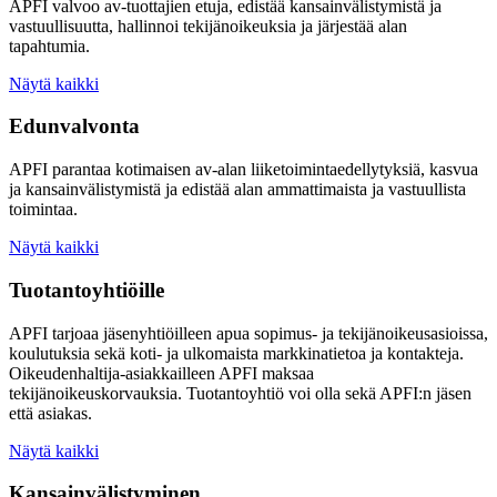
APFI valvoo av-tuottajien etuja, edistää kansainvälistymistä ja
vastuullisuutta, hallinnoi tekijänoikeuksia ja järjestää alan
tapahtumia.
Näytä kaikki
Edunvalvonta
APFI parantaa kotimaisen av-alan liiketoimintaedellytyksiä, kasvua
ja kansainvälistymistä ja edistää alan ammattimaista ja vastuullista
toimintaa.
Näytä kaikki
Tuotantoyhtiöille
APFI tarjoaa jäsenyhtiöilleen apua sopimus- ja tekijänoikeusasioissa,
koulutuksia sekä koti- ja ulkomaista markkinatietoa ja kontakteja.
Oikeudenhaltija-asiakkailleen APFI maksaa
tekijänoikeuskorvauksia. Tuotantoyhtiö voi olla sekä APFI:n jäsen
että asiakas.
Näytä kaikki
Kansainvälistyminen