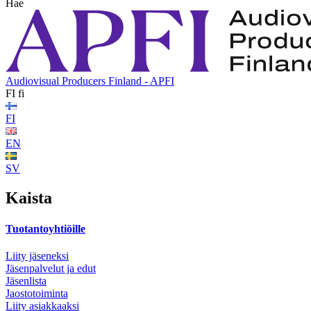
Hae
Audiovisual Producers Finland - APFI
FI
fi
FI
EN
SV
Kaista
Tuotantoyhtiöille
Liity jäseneksi
Jäsenpalvelut ja edut
Jäsenlista
Jaostotoiminta
Liity asiakkaaksi