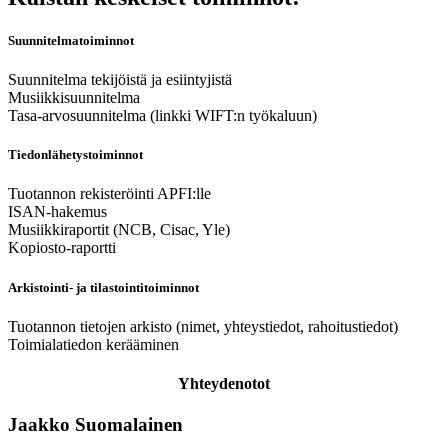
Suunnitelmatoiminnot
Suunnitelma tekijöistä ja esiintyjistä
Musiikkisuunnitelma
Tasa-arvosuunnitelma (linkki WIFT:n työkaluun)
Tiedonlähetystoiminnot
Tuotannon rekisteröinti APFI:lle
ISAN-hakemus
Musiikkiraportit (NCB, Cisac, Yle)
Kopiosto-raportti
Arkistointi- ja tilastointitoiminnot
Tuotannon tietojen arkisto (nimet, yhteystiedot, rahoitustiedot)
Toimialatiedon kerääminen
Yhteydenotot
Jaakko Suomalainen