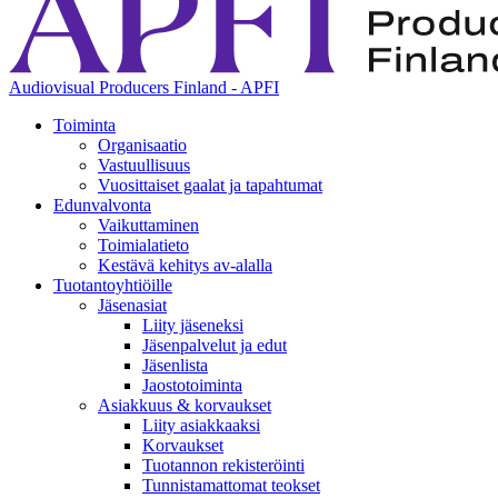
Audiovisual Producers Finland - APFI
Toiminta
Organisaatio
Vastuullisuus
Vuosittaiset gaalat ja tapahtumat
Edunvalvonta
Vaikuttaminen
Toimialatieto
Kestävä kehitys av-alalla
Tuotantoyhtiöille
Jäsenasiat
Liity jäseneksi
Jäsenpalvelut ja edut
Jäsenlista
Jaostotoiminta
Asiakkuus & korvaukset
Liity asiakkaaksi
Korvaukset
Tuotannon rekisteröinti
Tunnistamattomat teokset