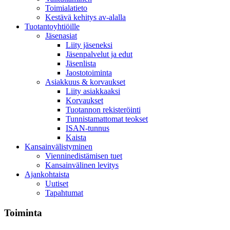
Toimialatieto
Kestävä kehitys av-alalla
Tuotantoyhtiöille
Jäsenasiat
Liity jäseneksi
Jäsenpalvelut ja edut
Jäsenlista
Jaostotoiminta
Asiakkuus & korvaukset
Liity asiakkaaksi
Korvaukset
Tuotannon rekisteröinti
Tunnistamattomat teokset
ISAN-tunnus
Kaista
Kansainvälistyminen
Vienninedistämisen tuet
Kansainvälinen levitys
Ajankohtaista
Uutiset
Tapahtumat
Toiminta