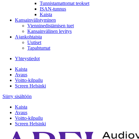
Tunnistamattomat teokset
ISAN-tunnus
Kaista
Kansainvälistyminen
Vienninedistämisen tuet
Kansainvälinen levitys
Ajankohtaista
Uutiset
Tapahtumat
Yhteystiedot
Kaista
Avaus
Voitto-kilpailu
Screen Helsinki
Siirry sisältöön
Kaista
Avaus
Voitto-kilpailu
Screen Helsinki