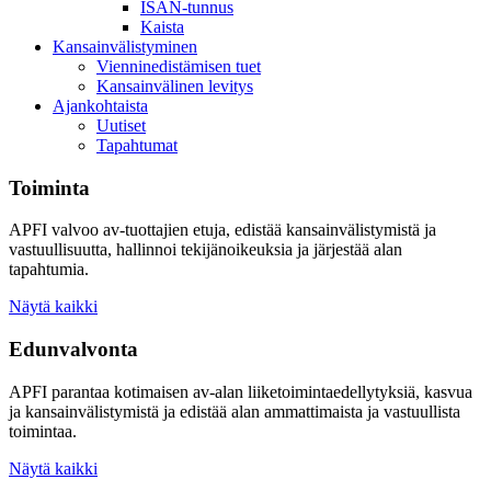
ISAN-tunnus
Kaista
Kansainvälistyminen
Vienninedistämisen tuet
Kansainvälinen levitys
Ajankohtaista
Uutiset
Tapahtumat
Toiminta
APFI valvoo av-tuottajien etuja, edistää kansainvälistymistä ja
vastuullisuutta, hallinnoi tekijänoikeuksia ja järjestää alan
tapahtumia.
Näytä kaikki
Edunvalvonta
APFI parantaa kotimaisen av-alan liiketoimintaedellytyksiä, kasvua
ja kansainvälistymistä ja edistää alan ammattimaista ja vastuullista
toimintaa.
Näytä kaikki