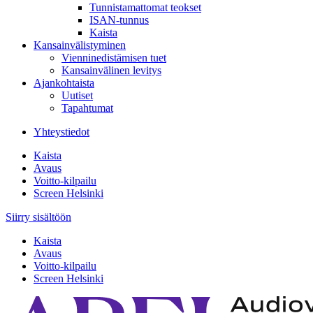
Tunnistamattomat teokset
ISAN-tunnus
Kaista
Kansainvälistyminen
Vienninedistämisen tuet
Kansainvälinen levitys
Ajankohtaista
Uutiset
Tapahtumat
Yhteystiedot
Kaista
Avaus
Voitto-kilpailu
Screen Helsinki
Siirry sisältöön
Kaista
Avaus
Voitto-kilpailu
Screen Helsinki