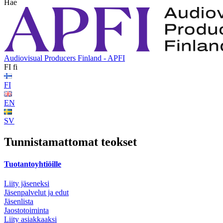
Hae
Audiovisual Producers Finland - APFI
FI
fi
FI
EN
SV
Tunnistamattomat teokset
Tuotantoyhtiöille
Liity jäseneksi
Jäsenpalvelut ja edut
Jäsenlista
Jaostotoiminta
Liity asiakkaaksi