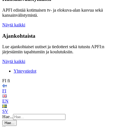
APFI edistää kotimaisen tv- ja elokuva-alan kasvua sekä
kansainvälistymistä.
Näytä kaikki
Ajankohtaista
Lue ajankohtaiset uutiset ja tiedotteet sekä tutustu APFI:n
järjestämiin tapahtumiin ja koulutuksiin.
Näytä kaikki
Yhteystiedot
FI
fi
FI
EN
SV
Hae...
Hae...