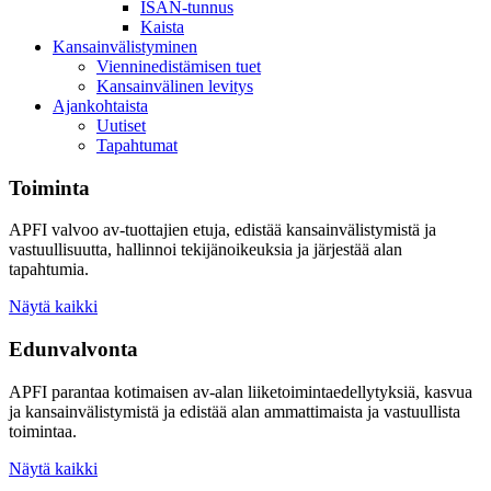
ISAN-tunnus
Kaista
Kansainvälistyminen
Vienninedistämisen tuet
Kansainvälinen levitys
Ajankohtaista
Uutiset
Tapahtumat
Toiminta
APFI valvoo av-tuottajien etuja, edistää kansainvälistymistä ja
vastuullisuutta, hallinnoi tekijänoikeuksia ja järjestää alan
tapahtumia.
Näytä kaikki
Edunvalvonta
APFI parantaa kotimaisen av-alan liiketoimintaedellytyksiä, kasvua
ja kansainvälistymistä ja edistää alan ammattimaista ja vastuullista
toimintaa.
Näytä kaikki