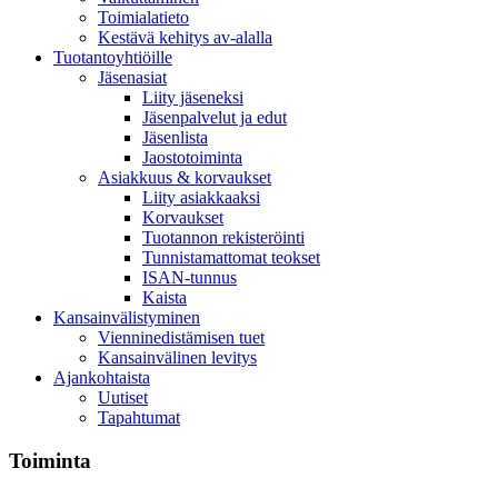
Toimialatieto
Kestävä kehitys av-alalla
Tuotantoyhtiöille
Jäsenasiat
Liity jäseneksi
Jäsenpalvelut ja edut
Jäsenlista
Jaostotoiminta
Asiakkuus & korvaukset
Liity asiakkaaksi
Korvaukset
Tuotannon rekisteröinti
Tunnistamattomat teokset
ISAN-tunnus
Kaista
Kansainvälistyminen
Vienninedistämisen tuet
Kansainvälinen levitys
Ajankohtaista
Uutiset
Tapahtumat
Toiminta