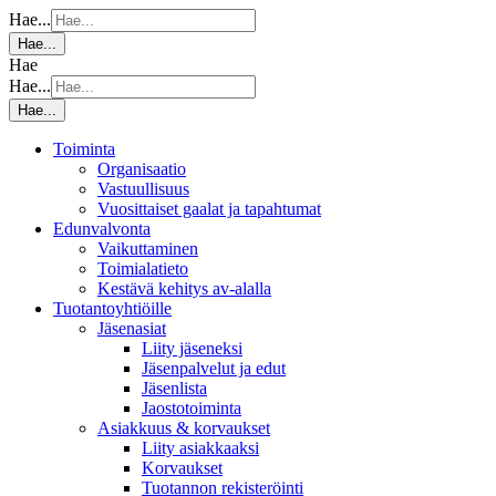
Hae...
Hae...
Hae
Hae...
Hae...
Toiminta
Organisaatio
Vastuullisuus
Vuosittaiset gaalat ja tapahtumat
Edunvalvonta
Vaikuttaminen
Toimialatieto
Kestävä kehitys av-alalla
Tuotantoyhtiöille
Jäsenasiat
Liity jäseneksi
Jäsenpalvelut ja edut
Jäsenlista
Jaostotoiminta
Asiakkuus & korvaukset
Liity asiakkaaksi
Korvaukset
Tuotannon rekisteröinti