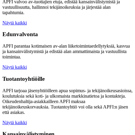
APFI valvoo av-tuottajien etuja, edistää kansainvälistymistä ja
vastuullisuutta, hallinnoi tekijänoikeuksia ja järjestää alan
tapahtumia.
Näytä kaikki
Edunvalvonta
APFI parantaa kotimaisen av-alan liiketoimintaedellytyksiä, kasvua
ja kansainvälistymistä ja edistää alan ammattimaista ja vastuullista
toimintaa.
Näytä kaikki
Tuotantoyhtiöille
APFI tarjoaa jäsenyhtiöilleen apua sopimus- ja tekijänoikeusasioissa,
koulutuksia sekä koti- ja ulkomaista markkinatietoa ja kontakteja.
Oikeudenhaltija-asiakkailleen APFI maksaa
tekijänoikeuskorvauksia. Tuotantoyhtiö voi olla sekä APFI:n jäsen
että asiakas.
Näytä kaikki
Kansainvälistyminen