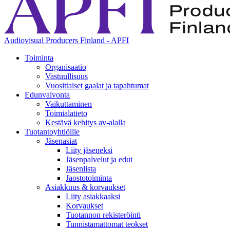
Audiovisual Producers Finland - APFI
Toiminta
Organisaatio
Vastuullisuus
Vuosittaiset gaalat ja tapahtumat
Edunvalvonta
Vaikuttaminen
Toimialatieto
Kestävä kehitys av-alalla
Tuotantoyhtiöille
Jäsenasiat
Liity jäseneksi
Jäsenpalvelut ja edut
Jäsenlista
Jaostotoiminta
Asiakkuus & korvaukset
Liity asiakkaaksi
Korvaukset
Tuotannon rekisteröinti
Tunnistamattomat teokset