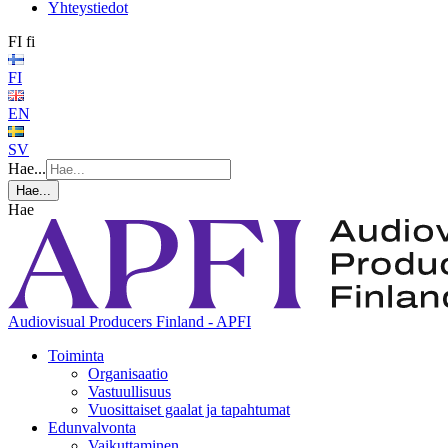
Yhteystiedot
FI
fi
FI
EN
SV
Hae...
Hae...
Hae
Audiovisual Producers Finland - APFI
Toiminta
Organisaatio
Vastuullisuus
Vuosittaiset gaalat ja tapahtumat
Edunvalvonta
Vaikuttaminen