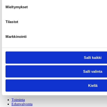
Mieltymykset
Tilastot
Markkinointi
Pasilankatu 2
00240 Helsinki
Salli kaikki
(09) 440 471
info@apfi.fi
Y-tunnus: 1490962-9
Salli valinta
Ota yhteyttä
facebook
Kiellä
instagram
linkedin
Toiminta
Edunvalvonta