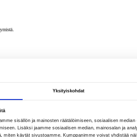
tymistä.
 tapahtumiin ja koulutuksiin.
Yksityiskohdat
itä
mme sisällön ja mainosten räätälöimiseen, sosiaalisen median
iseen. Lisäksi jaamme sosiaalisen median, mainosalan ja analy
, miten käytät sivustoamme. Kumppanimme voivat yhdistää näitä t