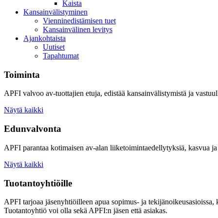
Kaista
Kansainvälistyminen
Vienninedistämisen tuet
Kansainvälinen levitys
Ajankohtaista
Uutiset
Tapahtumat
Toiminta
APFI valvoo av-tuottajien etuja, edistää kansainvälistymistä ja vastuull
Näytä kaikki
Edunvalvonta
APFI parantaa kotimaisen av-alan liiketoimintaedellytyksiä, kasvua ja 
Näytä kaikki
Tuotantoyhtiöille
APFI tarjoaa jäsenyhtiöilleen apua sopimus- ja tekijänoikeusasioissa,
Tuotantoyhtiö voi olla sekä APFI:n jäsen että asiakas.