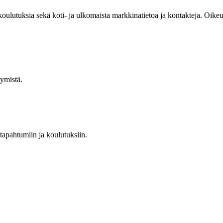
 koulutuksia sekä koti- ja ulkomaista markkinatietoa ja kontakteja. Oik
tymistä.
 tapahtumiin ja koulutuksiin.