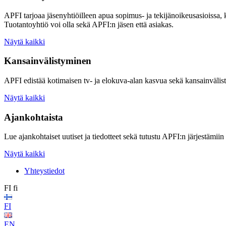
APFI tarjoaa jäsenyhtiöilleen apua sopimus- ja tekijänoikeusasioissa,
Tuotantoyhtiö voi olla sekä APFI:n jäsen että asiakas.
Näytä kaikki
Kansainvälistyminen
APFI edistää kotimaisen tv- ja elokuva-alan kasvua sekä kansainvälis
Näytä kaikki
Ajankohtaista
Lue ajankohtaiset uutiset ja tiedotteet sekä tutustu APFI:n järjestämiin
Näytä kaikki
Yhteystiedot
FI
fi
FI
EN