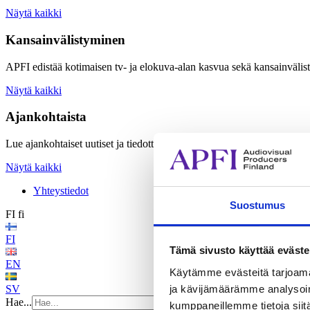
Näytä kaikki
Kansainvälistyminen
APFI edistää kotimaisen tv- ja elokuva-alan kasvua sekä kansainvälis
Näytä kaikki
Ajankohtaista
Lue ajankohtaiset uutiset ja tiedotteet sekä tutustu APFI:n järjestämiin
Näytä kaikki
Yhteystiedot
Suostumus
FI
fi
FI
Tämä sivusto käyttää eväste
EN
Käytämme evästeitä tarjoama
ja kävijämäärämme analysoim
SV
Hae...
kumppaneillemme tietoja siitä