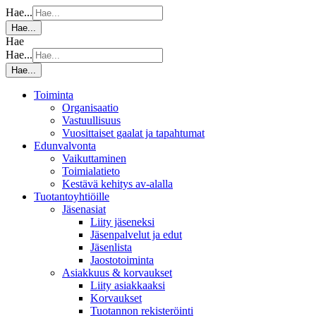
Hae...
Hae...
Hae
Hae...
Hae...
Toiminta
Organisaatio
Vastuullisuus
Vuosittaiset gaalat ja tapahtumat
Edunvalvonta
Vaikuttaminen
Toimialatieto
Kestävä kehitys av-alalla
Tuotantoyhtiöille
Jäsenasiat
Liity jäseneksi
Jäsenpalvelut ja edut
Jäsenlista
Jaostotoiminta
Asiakkuus & korvaukset
Liity asiakkaaksi
Korvaukset
Tuotannon rekisteröinti