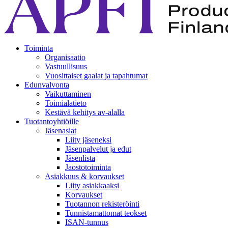
Toiminta
Organisaatio
Vastuullisuus
Vuosittaiset gaalat ja tapahtumat
Edunvalvonta
Vaikuttaminen
Toimialatieto
Kestävä kehitys av-alalla
Tuotantoyhtiöille
Jäsenasiat
Liity jäseneksi
Jäsenpalvelut ja edut
Jäsenlista
Jaostotoiminta
Asiakkuus & korvaukset
Liity asiakkaaksi
Korvaukset
Tuotannon rekisteröinti
Tunnistamattomat teokset
ISAN-tunnus