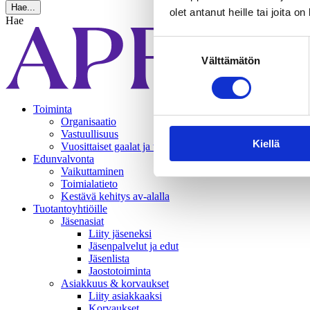
Hae...
olet antanut heille tai joita o
Hae
Suostumuksen
Välttämätön
valinta
Toiminta
Organisaatio
Vastuullisuus
Kiellä
Vuosittaiset gaalat ja tapahtumat
Edunvalvonta
Vaikuttaminen
Toimialatieto
Kestävä kehitys av-alalla
Tuotantoyhtiöille
Jäsenasiat
Liity jäseneksi
Jäsenpalvelut ja edut
Jäsenlista
Jaostotoiminta
Asiakkuus & korvaukset
Liity asiakkaaksi
Korvaukset