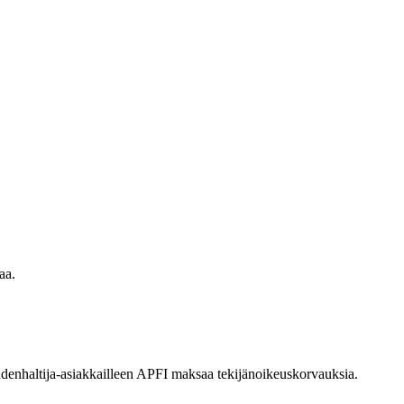
aa.
eudenhaltija-asiakkailleen APFI maksaa tekijänoikeuskorvauksia.