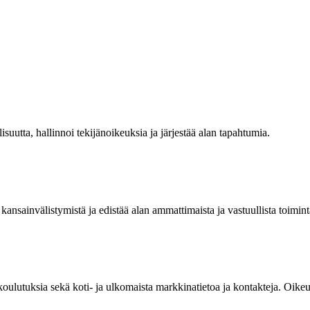
isuutta, hallinnoi tekijänoikeuksia ja järjestää alan tapahtumia.
kansainvälistymistä ja edistää alan ammattimaista ja vastuullista toimint
 koulutuksia sekä koti- ja ulkomaista markkinatietoa ja kontakteja. Oik