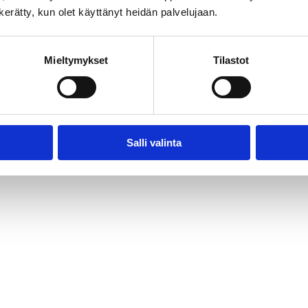
n kerätty, kun olet käyttänyt heidän palvelujaan.
Mieltymykset
Tilastot
Audiovisual Producers Finland - APFI
Salli valinta