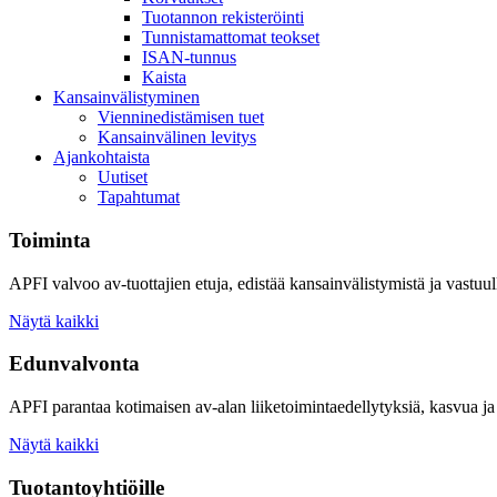
Tuotannon rekisteröinti
Tunnistamattomat teokset
ISAN-tunnus
Kaista
Kansainvälistyminen
Vienninedistämisen tuet
Kansainvälinen levitys
Ajankohtaista
Uutiset
Tapahtumat
Toiminta
APFI valvoo av-tuottajien etuja, edistää kansainvälistymistä ja vastuull
Näytä kaikki
Edunvalvonta
APFI parantaa kotimaisen av-alan liiketoimintaedellytyksiä, kasvua ja 
Näytä kaikki
Tuotantoyhtiöille