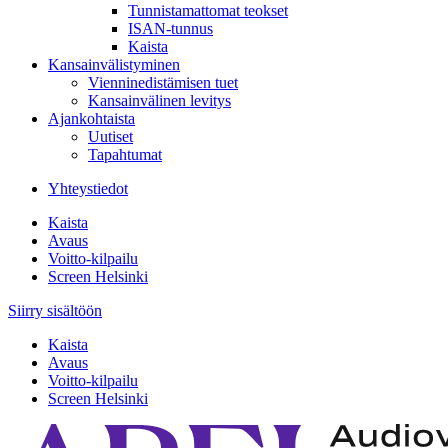
Tunnistamattomat teokset
ISAN-tunnus
Kaista
Kansainvälistyminen
Vienninedistämisen tuet
Kansainvälinen levitys
Ajankohtaista
Uutiset
Tapahtumat
Yhteystiedot
Kaista
Avaus
Voitto-kilpailu
Screen Helsinki
Siirry sisältöön
Kaista
Avaus
Voitto-kilpailu
Screen Helsinki