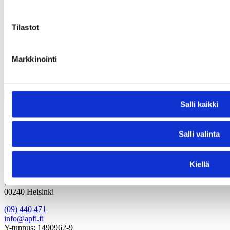
Kyse ei ole tuesta vaan investoinnista – jolla on taattu tuotto.
Lisätiedot:
Tilastot
Laura Kuulasmaa
Toiminnanjohtaja
laura.kuulasmaa@apfi.fi
Markkinointi
Lisää kirjoituksia
Salli kaikki
Salli valinta
Kiellä
Pasilankatu 2
00240 Helsinki
(09) 440 471
info@apfi.fi
Y-tunnus: 1490962-9