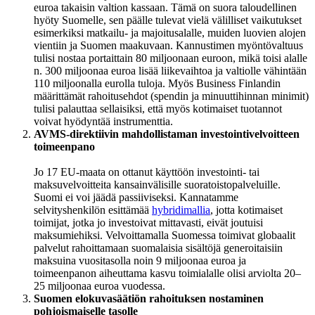
euroa takaisin valtion kassaan. Tämä on suora taloudellinen
hyöty Suomelle, sen päälle tulevat vielä välilliset vaikutukset
esimerkiksi matkailu- ja majoitusalalle, muiden luovien alojen
vientiin ja Suomen maakuvaan. Kannustimen myöntövaltuus
tulisi nostaa portaittain 80 miljoonaan euroon, mikä toisi alalle
n. 300 miljoonaa euroa lisää liikevaihtoa ja valtiolle vähintään
110 miljoonalla eurolla tuloja. Myös Business Finlandin
määrittämät rahoitusehdot (spendin ja minuuttihinnan minimit)
tulisi palauttaa sellaisiksi, että myös kotimaiset tuotannot
voivat hyödyntää instrumenttia.
AVMS-direktiivin mahdollistaman investointivelvoitteen
toimeenpano
Jo 17 EU-maata on ottanut käyttöön investointi- tai
maksuvelvoitteita kansainvälisille suoratoistopalveluille.
Suomi ei voi jäädä passiiviseksi. Kannatamme
selvityshenkilön esittämää
hybridimallia
, jotta kotimaiset
toimijat, jotka jo investoivat mittavasti, eivät joutuisi
maksumiehiksi. Velvoittamalla Suomessa toimivat globaalit
palvelut rahoittamaan suomalaisia sisältöjä generoitaisiin
maksuina vuositasolla noin 9 miljoonaa euroa ja
toimeenpanon aiheuttama kasvu toimialalle olisi arviolta 20–
25 miljoonaa euroa vuodessa.
Suomen elokuvasäätiön rahoituksen nostaminen
pohjoismaiselle tasolle