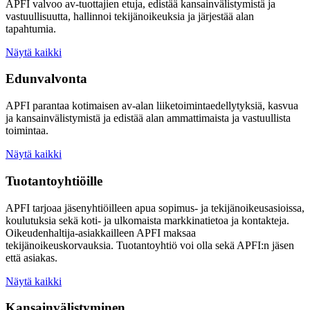
APFI valvoo av-tuottajien etuja, edistää kansainvälistymistä ja
vastuullisuutta, hallinnoi tekijänoikeuksia ja järjestää alan
tapahtumia.
Näytä kaikki
Edunvalvonta
APFI parantaa kotimaisen av-alan liiketoimintaedellytyksiä, kasvua
ja kansainvälistymistä ja edistää alan ammattimaista ja vastuullista
toimintaa.
Näytä kaikki
Tuotantoyhtiöille
APFI tarjoaa jäsenyhtiöilleen apua sopimus- ja tekijänoikeusasioissa,
koulutuksia sekä koti- ja ulkomaista markkinatietoa ja kontakteja.
Oikeudenhaltija-asiakkailleen APFI maksaa
tekijänoikeuskorvauksia. Tuotantoyhtiö voi olla sekä APFI:n jäsen
että asiakas.
Näytä kaikki
Kansainvälistyminen