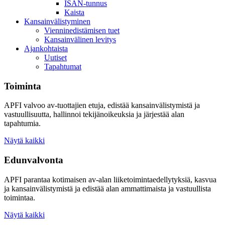
ISAN-tunnus
Kaista
Kansainvälistyminen
Vienninedistämisen tuet
Kansainvälinen levitys
Ajankohtaista
Uutiset
Tapahtumat
Toiminta
APFI valvoo av-tuottajien etuja, edistää kansainvälistymistä ja
vastuullisuutta, hallinnoi tekijänoikeuksia ja järjestää alan
tapahtumia.
Näytä kaikki
Edunvalvonta
APFI parantaa kotimaisen av-alan liiketoimintaedellytyksiä, kasvua
ja kansainvälistymistä ja edistää alan ammattimaista ja vastuullista
toimintaa.
Näytä kaikki