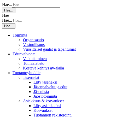
Hae...
Hae...
Hae
Hae...
Hae...
Toiminta
Organisaatio
Vastuullisuus
Vuosittaiset gaalat ja tapahtumat
Edunvalvonta
Vaikuttaminen
Toimialatieto
Kestävä kehitys av-alalla
Tuotantoyhtiöille
Jäsenasiat
Liity jäseneksi
Jäsenpalvelut ja edut
Jäsenlista
Jaostotoiminta
Asiakkuus & korvaukset
Liity asiakkaaksi
Korvaukset
Tuotannon rekisteröinti