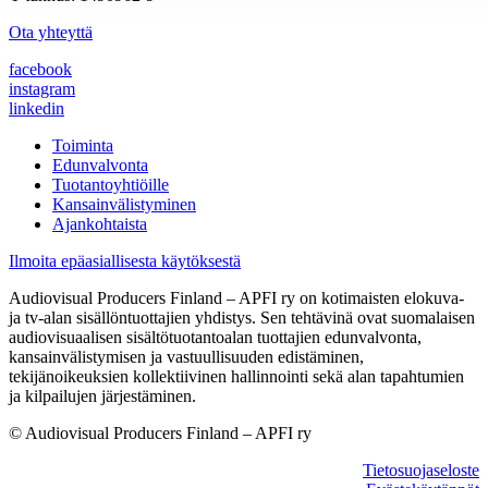
Ota yhteyttä
facebook
instagram
linkedin
Toiminta
Edunvalvonta
Tuotantoyhtiöille
Kansainvälistyminen
Ajankohtaista
Ilmoita epäasiallisesta käytöksestä
Audiovisual Producers Finland – APFI ry on kotimaisten elokuva-
ja tv-alan sisällöntuottajien yhdistys. Sen tehtävinä ovat suomalaisen
audiovisuaalisen sisältötuotantoalan tuottajien edunvalvonta,
kansainvälistymisen ja vastuullisuuden edistäminen,
tekijänoikeuksien kollektiivinen hallinnointi sekä alan tapahtumien
ja kilpailujen järjestäminen.
© Audiovisual Producers Finland – APFI ry
Tietosuojaseloste