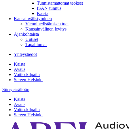
Tunnistamattomat teokset
ISAN-tunnus
Kaista
Kansainvälistyminen
Vienninedistämisen tuet
Kansainvälinen levitys
Ajankohtaista
Uutiset
Tapahtumat
Yhteystiedot
Kaista
Avaus
Voitto-kilpailu
Screen Helsinki
Siirry sisältöön
Kaista
Avaus
Voitto-kilpailu
Screen Helsinki