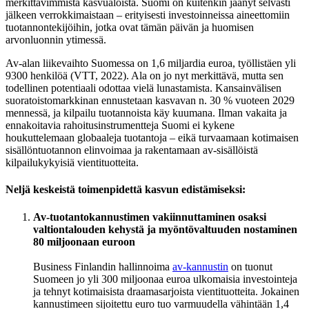
merkittävimmistä kasvualoista. Suomi on kuitenkin jäänyt selvästi
jälkeen verrokkimaistaan – erityisesti investoinneissa aineettomiin
tuotannontekijöihin, jotka ovat tämän päivän ja huomisen
arvonluonnin ytimessä.
Av-alan liikevaihto Suomessa on 1,6 miljardia euroa, työllistäen yli
9300 henkilöä (VTT, 2022). Ala on jo nyt merkittävä, mutta sen
todellinen potentiaali odottaa vielä lunastamista. Kansainvälisen
suoratoistomarkkinan ennustetaan kasvavan n. 30 % vuoteen 2029
mennessä, ja kilpailu tuotannoista käy kuumana. Ilman vakaita ja
ennakoitavia rahoitusinstrumentteja Suomi ei kykene
houkuttelemaan globaaleja tuotantoja – eikä turvaamaan kotimaisen
sisällöntuotannon elinvoimaa ja rakentamaan av-sisällöistä
kilpailukykyisiä vientituotteita.
Neljä keskeistä toimenpidettä kasvun edistämiseksi:
Av-tuotantokannustimen vakiinnuttaminen osaksi
valtiontalouden kehystä ja myöntövaltuuden nostaminen
80 miljoonaan euroon
Business Finlandin hallinnoima
av-kannustin
on tuonut
Suomeen jo yli 300 miljoonaa euroa ulkomaisia investointeja
ja tehnyt kotimaisista draamasarjoista vientituotteita. Jokainen
kannustimeen sijoitettu euro tuo varmuudella vähintään 1,4