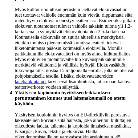
Myös kulttuuripoliittisin perustein jaettavat elokuvasäätiön
tuet tuottavat valtiolle enemmän kuin vievät, riippumatta siitä
miten hyvin elokuva menestyy teattereissa. Esimerkiksi pitkän
elokuvan tuotantotuet tulevat valtiolle takaisin tulona yli 1,2-
kertaisena ja synnyttävät elokuvatuotantoa 2,5-kertaisena.
Kotimaisella elokuvalla on suuria alueellisia merkityksiä,
etenkin monissa pienemmissä kunnissa teatterit tekevät
liiketoimintansa pääosin kotimaisilla elokuvilla. Monilla
paikkakunnilla elokuvateatteri on myös ainoa kulttuurilaitos.
Myös elokuvien tuotantovaihe tuo kuvauspaikkakunnille
merkittäviä välittömiä ja välillisiä hyötyjä. Elokuvasäätiön
tukivaroja tulisi nostaa 15 miljoonalla eurolla, jotta ne olisivat
pohjoismaisella tasolla. Lisäksi elokuvateattereiden
laitehankintatuet
tarvitsevat lisärahoitusta, jotta maan kattava
teatteriverkosto voidaan säilyttää.
Yksityisen kopioinnin hyvityksen leikkauksen
peruuttaminen kunnes uusi laitemaksumalli on otettu
käyttöön
Yksityisen kopioinnin hyvitys on EU-direktiiviin perustuva
lakisääteinen korvaus siitä haitasta, joka aiheutuu kuluttajien
oikeudesta ladata, tallentaa ja kopioida ilmaiseksi musiikkia,
tv-sarjoja, kuvia, tekstiä ja elokuvia. Haitta
oikeudenomistajille on varovaisestikin arvioituna n. 45