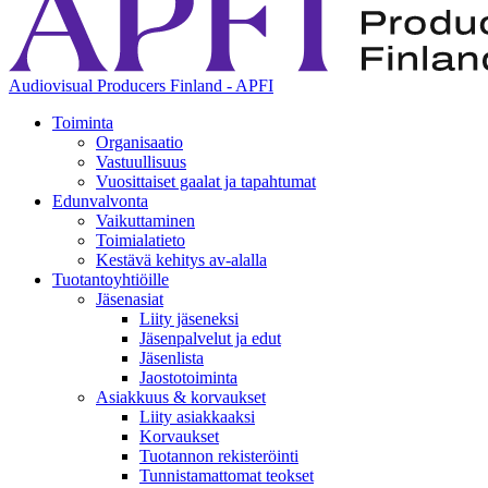
Audiovisual Producers Finland - APFI
Toiminta
Organisaatio
Vastuullisuus
Vuosittaiset gaalat ja tapahtumat
Edunvalvonta
Vaikuttaminen
Toimialatieto
Kestävä kehitys av-alalla
Tuotantoyhtiöille
Jäsenasiat
Liity jäseneksi
Jäsenpalvelut ja edut
Jäsenlista
Jaostotoiminta
Asiakkuus & korvaukset
Liity asiakkaaksi
Korvaukset
Tuotannon rekisteröinti
Tunnistamattomat teokset