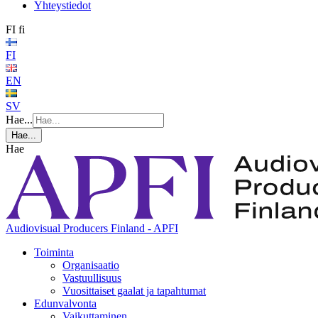
Yhteystiedot
FI
fi
FI
EN
SV
Hae...
Hae...
Hae
Audiovisual Producers Finland - APFI
Toiminta
Organisaatio
Vastuullisuus
Vuosittaiset gaalat ja tapahtumat
Edunvalvonta
Vaikuttaminen