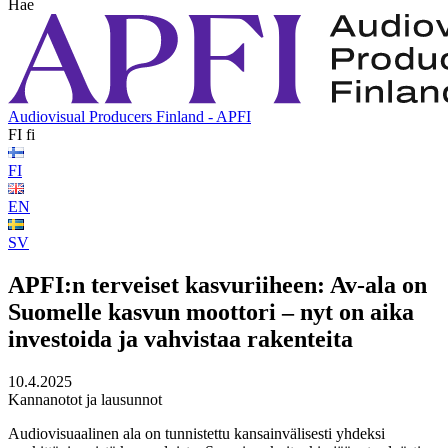
Hae
Audiovisual Producers Finland - APFI
FI
fi
FI
EN
SV
APFI:n terveiset kasvuriiheen: Av-ala on
Suomelle kasvun moottori – nyt on aika
investoida ja vahvistaa rakenteita
10.4.2025
Kannanotot ja lausunnot
Audiovisuaalinen ala on tunnistettu kansainvälisesti yhdeksi