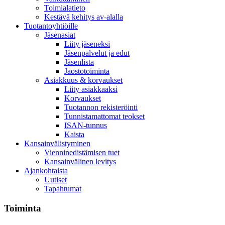
Toimialatieto
Kestävä kehitys av-alalla
Tuotantoyhtiöille
Jäsenasiat
Liity jäseneksi
Jäsenpalvelut ja edut
Jäsenlista
Jaostotoiminta
Asiakkuus & korvaukset
Liity asiakkaaksi
Korvaukset
Tuotannon rekisteröinti
Tunnistamattomat teokset
ISAN-tunnus
Kaista
Kansainvälistyminen
Vienninedistämisen tuet
Kansainvälinen levitys
Ajankohtaista
Uutiset
Tapahtumat
Toiminta