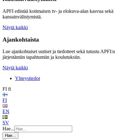
APFI edistää kotimaisen tv- ja elokuva-alan kasvua sekä
kansainvälistymistä.
Näytä kaikki
Ajankohtaista
Lue ajankohtaiset uutiset ja tiedotteet sekä tutustu APFI:n
järjestämiin tapahtumiin ja koulutuksiin.
Näytä kaikki
Yhteystiedot
FI
fi
FI
EN
SV
Hae...
Hae...