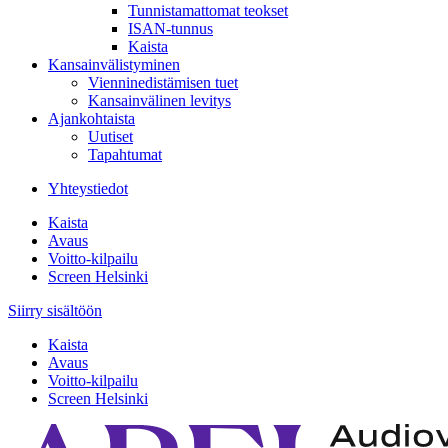
Tunnistamattomat teokset
ISAN-tunnus
Kaista
Kansainvälistyminen
Vienninedistämisen tuet
Kansainvälinen levitys
Ajankohtaista
Uutiset
Tapahtumat
Yhteystiedot
Kaista
Avaus
Voitto-kilpailu
Screen Helsinki
Siirry sisältöön
Kaista
Avaus
Voitto-kilpailu
Screen Helsinki