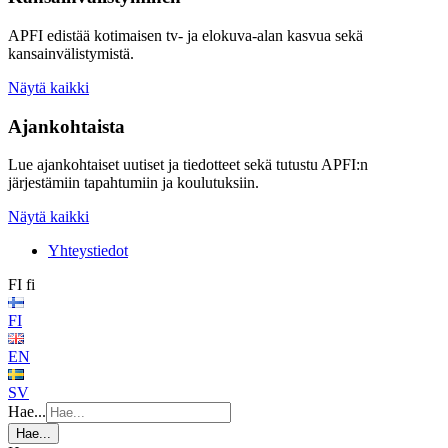
APFI edistää kotimaisen tv- ja elokuva-alan kasvua sekä
kansainvälistymistä.
Näytä kaikki
Ajankohtaista
Lue ajankohtaiset uutiset ja tiedotteet sekä tutustu APFI:n
järjestämiin tapahtumiin ja koulutuksiin.
Näytä kaikki
Yhteystiedot
FI
fi
FI
EN
SV
Hae...
Hae...