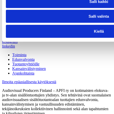
Salli kaikki
00240 Helsinki
(09) 440 471
info@apfi.fi
Salli valinta
Y-tunnus: 1490962-9
Ota yhteyttä
Kiellä
facebook
instagram
linkedin
Toiminta
Edunvalvonta
Tuotantoyhtiöille
Kansainvälistyminen
Ajankohtaista
Ilmoita epäasiallisesta käytöksestä
Audiovisual Producers Finland – APFI ry on kotimaisten elokuva-
ja tv-alan sisällöntuottajien yhdistys. Sen tehtävinä ovat suomalaisen
audiovisuaalisen sisältötuotantoalan tuottajien edunvalvonta,
kansainvälistymisen ja vastuullisuuden edistäminen,
tekijänoikeuksien kollektiivinen hallinnointi sekä alan tapahtumien
ja kilpailujen järjestäminen.