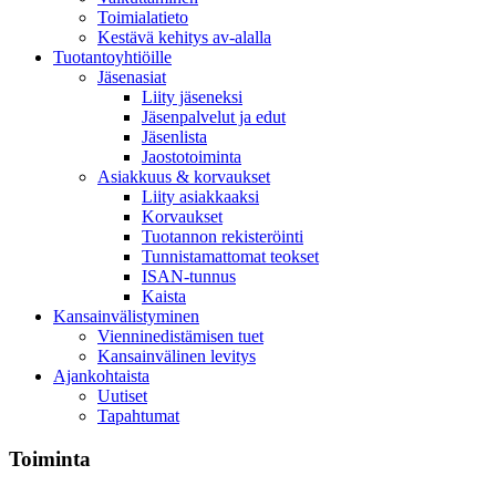
Toimialatieto
Kestävä kehitys av-alalla
Tuotantoyhtiöille
Jäsenasiat
Liity jäseneksi
Jäsenpalvelut ja edut
Jäsenlista
Jaostotoiminta
Asiakkuus & korvaukset
Liity asiakkaaksi
Korvaukset
Tuotannon rekisteröinti
Tunnistamattomat teokset
ISAN-tunnus
Kaista
Kansainvälistyminen
Vienninedistämisen tuet
Kansainvälinen levitys
Ajankohtaista
Uutiset
Tapahtumat
Toiminta