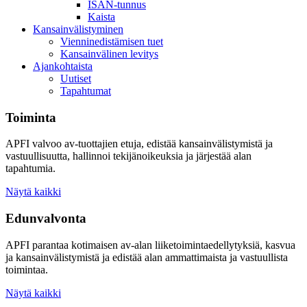
ISAN-tunnus
Kaista
Kansainvälistyminen
Vienninedistämisen tuet
Kansainvälinen levitys
Ajankohtaista
Uutiset
Tapahtumat
Toiminta
APFI valvoo av-tuottajien etuja, edistää kansainvälistymistä ja
vastuullisuutta, hallinnoi tekijänoikeuksia ja järjestää alan
tapahtumia.
Näytä kaikki
Edunvalvonta
APFI parantaa kotimaisen av-alan liiketoimintaedellytyksiä, kasvua
ja kansainvälistymistä ja edistää alan ammattimaista ja vastuullista
toimintaa.
Näytä kaikki