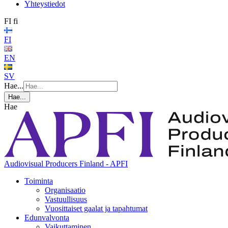
Yhteystiedot
FI
fi
FI
EN
SV
Hae...
Hae...
Hae
Audiovisual Producers Finland - APFI
Toiminta
Organisaatio
Vastuullisuus
Vuosittaiset gaalat ja tapahtumat
Edunvalvonta
Vaikuttaminen