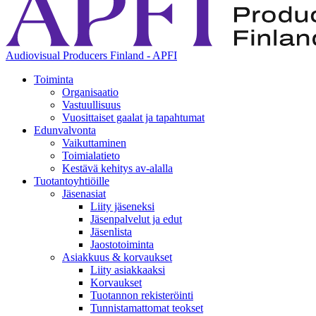
Audiovisual Producers Finland - APFI
Toiminta
Organisaatio
Vastuullisuus
Vuosittaiset gaalat ja tapahtumat
Edunvalvonta
Vaikuttaminen
Toimialatieto
Kestävä kehitys av-alalla
Tuotantoyhtiöille
Jäsenasiat
Liity jäseneksi
Jäsenpalvelut ja edut
Jäsenlista
Jaostotoiminta
Asiakkuus & korvaukset
Liity asiakkaaksi
Korvaukset
Tuotannon rekisteröinti
Tunnistamattomat teokset