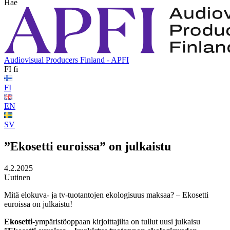
Hae
Audiovisual Producers Finland - APFI
FI
fi
FI
EN
SV
”Ekosetti euroissa” on julkaistu
4.2.2025
Uutinen
Mitä elokuva- ja tv-tuotantojen ekologisuus maksaa? – Ekosetti
euroissa on julkaistu!
Ekosetti
-ympäristöoppaan kirjoittajilta on tullut uusi julkaisu