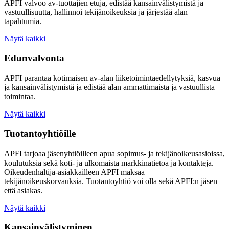
APFI valvoo av-tuottajien etuja, edistää kansainvälistymistä ja
vastuullisuutta, hallinnoi tekijänoikeuksia ja järjestää alan
tapahtumia.
Näytä kaikki
Edunvalvonta
APFI parantaa kotimaisen av-alan liiketoimintaedellytyksiä, kasvua
ja kansainvälistymistä ja edistää alan ammattimaista ja vastuullista
toimintaa.
Näytä kaikki
Tuotantoyhtiöille
APFI tarjoaa jäsenyhtiöilleen apua sopimus- ja tekijänoikeusasioissa,
koulutuksia sekä koti- ja ulkomaista markkinatietoa ja kontakteja.
Oikeudenhaltija-asiakkailleen APFI maksaa
tekijänoikeuskorvauksia. Tuotantoyhtiö voi olla sekä APFI:n jäsen
että asiakas.
Näytä kaikki
Kansainvälistyminen