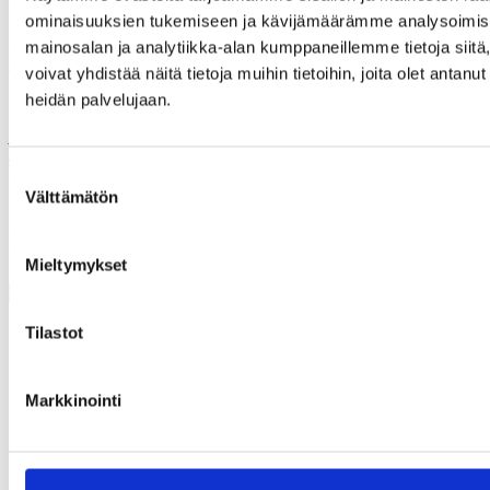
Lisätietoja:
ominaisuuksien tukemiseen ja kävijämäärämme analysoimise
Anne Puolanne, APFI:n Kestävän kehityksen hankepäällikkö
mainosalan ja analytiikka-alan kumppaneillemme tietoja si
anne.puolanne@apfi.fi
voivat yhdistää näitä tietoja muihin tietoihin, joita olet antanut 
heidän palvelujaan.
Kaisa ”Kaika” Astikainen:
kaika@ekosetti.fi
APFI:n työn ekologisuuden parissa mahdollistavat osarahoittavat
av-alan sidosryhmät
sekä ajalla 1.3.2024–31.8.2025 Opetus- ja
Suostumuksen
kulttuuriministeriön myöntämä avustus Kulttuuri- ja luovien alojen
Välttämätön
uudistumisen rakennetuesta,
NextGenerationEU-ohjelman kautta.
valinta
Lisää kirjoituksia
Mieltymykset
Tilastot
Markkinointi
Pasilankatu 2