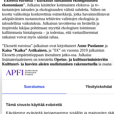
”
Ekosetti euroissa – kurkistus tuotannon ekologisuuden
ekonomiaan
”. Julkaisu käsittelee kotimaisten elokuva- ja tv-
tuotantojen talouden ja ekologisuuden välistä suhdetta. Siihen on
koottu valikoituja konkreettisia esimerkkejä, jotka havainnollistavat
arkipäiväisten tuotannoissa tehtävien valintojen ekologisia ja
taloudellisia vaikutuksia. Julkaisun tavoitteena on herätellä ja
inspiroida lukijaa pohtimaan myyttiä ekologisen toiminnan
kalliimmasta hintalapusta – ja todentaa, että vastuullisemmat
ratkaisut voivat myös säästää rahaa.
”Ekosetti euroissa”-julkaisun ovat kirjoittaneet
Anne Puolanne
ja
Kaisa ”Kaika” Astikainen,
ja ”E€” on vuonna 2019 julkaistun
Ekosetti-ympäristöoppaan itsenäinen jatko-osa. Julkaisu
lisämateriaaleineen on toteutettu
Opetus- ja kulttuuriministeriön
Kulttuuri- ja luovien alojen uudistumisen rakennetuella
ja osana
Audiovisual Producers Finland – APFI ry
:n
Avaus-
vastuullisuushanketta
.
Ekosetti euroissa ja Ekosetti ovat ladattavissa
ekosetti.fi
-sivustolta
suomeksi ja englanniksi. Pian sivuille julkaistaan myös Ekosetti
Suostumus
Yksityiskohdat
euroissa -excel, jonka avulla valikoituja E€-laskelmia voi pyöritellä
omaan tuotantoon sopivaksi.
Katso tallenne
E€:n julkaisutilaisuudesta ti 4.2.2025 (kesto 29 min).
Tämä sivusto käyttää evästeitä
Käytämme evästeitä tarjoamamme sisällön ja mainosten räät