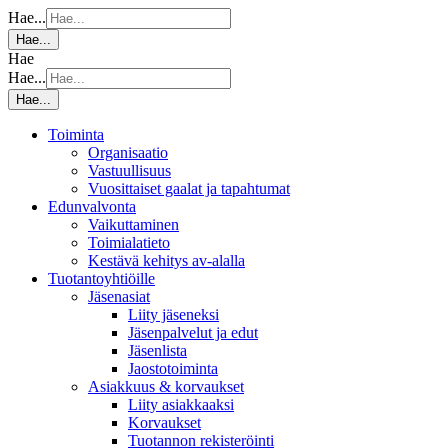
Hae...
Hae...
Hae
Hae...
Hae...
Toiminta
Organisaatio
Vastuullisuus
Vuosittaiset gaalat ja tapahtumat
Edunvalvonta
Vaikuttaminen
Toimialatieto
Kestävä kehitys av-alalla
Tuotantoyhtiöille
Jäsenasiat
Liity jäseneksi
Jäsenpalvelut ja edut
Jäsenlista
Jaostotoiminta
Asiakkuus & korvaukset
Liity asiakkaaksi
Korvaukset
Tuotannon rekisteröinti