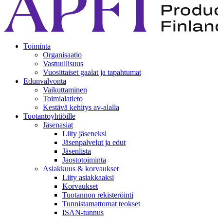
Toiminta
Organisaatio
Vastuullisuus
Vuosittaiset gaalat ja tapahtumat
Edunvalvonta
Vaikuttaminen
Toimialatieto
Kestävä kehitys av-alalla
Tuotantoyhtiöille
Jäsenasiat
Liity jäseneksi
Jäsenpalvelut ja edut
Jäsenlista
Jaostotoiminta
Asiakkuus & korvaukset
Liity asiakkaaksi
Korvaukset
Tuotannon rekisteröinti
Tunnistamattomat teokset
ISAN-tunnus