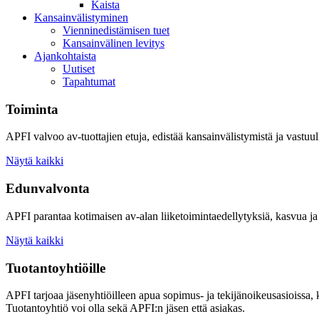
Kaista
Kansainvälistyminen
Vienninedistämisen tuet
Kansainvälinen levitys
Ajankohtaista
Uutiset
Tapahtumat
Toiminta
APFI valvoo av-tuottajien etuja, edistää kansainvälistymistä ja vastuull
Näytä kaikki
Edunvalvonta
APFI parantaa kotimaisen av-alan liiketoimintaedellytyksiä, kasvua ja 
Näytä kaikki
Tuotantoyhtiöille
APFI tarjoaa jäsenyhtiöilleen apua sopimus- ja tekijänoikeusasioissa,
Tuotantoyhtiö voi olla sekä APFI:n jäsen että asiakas.