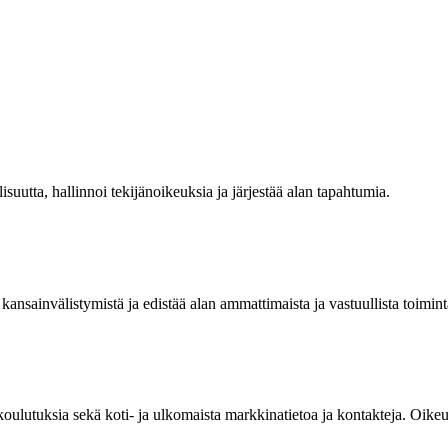
isuutta, hallinnoi tekijänoikeuksia ja järjestää alan tapahtumia.
kansainvälistymistä ja edistää alan ammattimaista ja vastuullista toimint
 koulutuksia sekä koti- ja ulkomaista markkinatietoa ja kontakteja. Oik