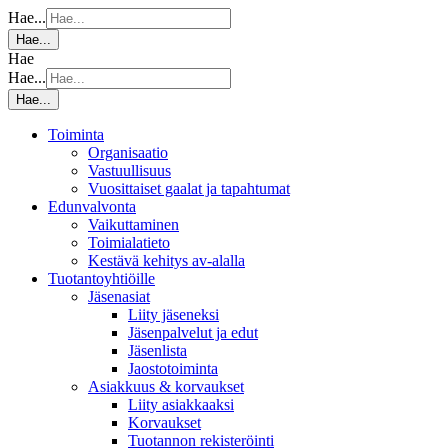
Hae...
Hae...
Hae
Hae...
Hae...
Toiminta
Organisaatio
Vastuullisuus
Vuosittaiset gaalat ja tapahtumat
Edunvalvonta
Vaikuttaminen
Toimialatieto
Kestävä kehitys av-alalla
Tuotantoyhtiöille
Jäsenasiat
Liity jäseneksi
Jäsenpalvelut ja edut
Jäsenlista
Jaostotoiminta
Asiakkuus & korvaukset
Liity asiakkaaksi
Korvaukset
Tuotannon rekisteröinti