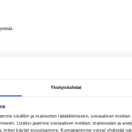
tymistä.
 tapahtumiin ja koulutuksiin.
Yksityiskohdat
itä
mme sisällön ja mainosten räätälöimiseen, sosiaalisen median
iseen. Lisäksi jaamme sosiaalisen median, mainosalan ja analy
, miten käytät sivustoamme. Kumppanimme voivat yhdistää näitä t