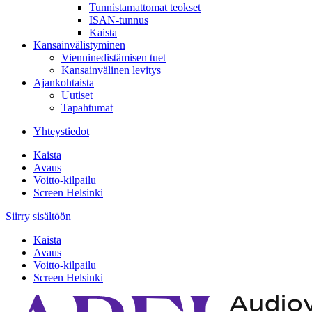
Tunnistamattomat teokset
ISAN-tunnus
Kaista
Kansainvälistyminen
Vienninedistämisen tuet
Kansainvälinen levitys
Ajankohtaista
Uutiset
Tapahtumat
Yhteystiedot
Kaista
Avaus
Voitto-kilpailu
Screen Helsinki
Siirry sisältöön
Kaista
Avaus
Voitto-kilpailu
Screen Helsinki