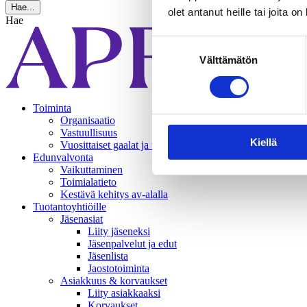
Hae...
olet antanut heille tai joita o
Hae
Suostumuksen
Välttämätön
valinta
Toiminta
Organisaatio
Vastuullisuus
Kiellä
Vuosittaiset gaalat ja tapahtumat
Edunvalvonta
Vaikuttaminen
Toimialatieto
Kestävä kehitys av-alalla
Tuotantoyhtiöille
Jäsenasiat
Liity jäseneksi
Jäsenpalvelut ja edut
Jäsenlista
Jaostotoiminta
Asiakkuus & korvaukset
Liity asiakkaaksi
Korvaukset