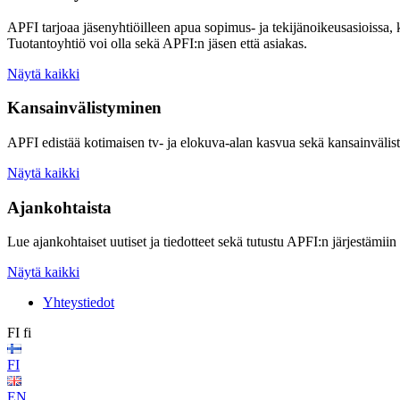
APFI tarjoaa jäsenyhtiöilleen apua sopimus- ja tekijänoikeusasioissa,
Tuotantoyhtiö voi olla sekä APFI:n jäsen että asiakas.
Näytä kaikki
Kansainvälistyminen
APFI edistää kotimaisen tv- ja elokuva-alan kasvua sekä kansainvälis
Näytä kaikki
Ajankohtaista
Lue ajankohtaiset uutiset ja tiedotteet sekä tutustu APFI:n järjestämiin
Näytä kaikki
Yhteystiedot
FI
fi
FI
EN