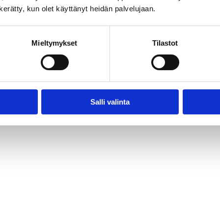
n kerätty, kun olet käyttänyt heidän palvelujaan.
Mieltymykset
Tilastot
Audiovisual Producers Finland - APFI
Salli valinta