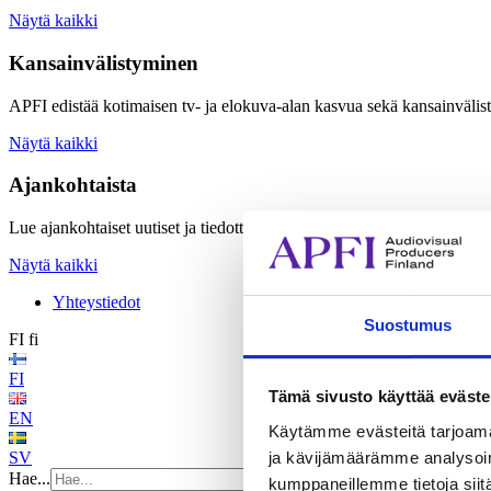
Näytä kaikki
Kansainvälistyminen
APFI edistää kotimaisen tv- ja elokuva-alan kasvua sekä kansainvälis
Näytä kaikki
Ajankohtaista
Lue ajankohtaiset uutiset ja tiedotteet sekä tutustu APFI:n järjestämiin
Näytä kaikki
Yhteystiedot
Suostumus
FI
fi
FI
Tämä sivusto käyttää eväste
EN
Käytämme evästeitä tarjoama
ja kävijämäärämme analysoim
SV
Hae...
kumppaneillemme tietoja siitä