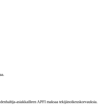
aa.
eudenhaltija-asiakkailleen APFI maksaa tekijänoikeuskorvauksia.