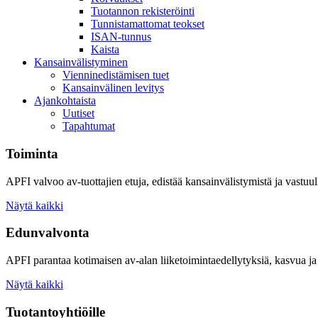
Tuotannon rekisteröinti
Tunnistamattomat teokset
ISAN-tunnus
Kaista
Kansainvälistyminen
Vienninedistämisen tuet
Kansainvälinen levitys
Ajankohtaista
Uutiset
Tapahtumat
Toiminta
APFI valvoo av-tuottajien etuja, edistää kansainvälistymistä ja vastuull
Näytä kaikki
Edunvalvonta
APFI parantaa kotimaisen av-alan liiketoimintaedellytyksiä, kasvua ja 
Näytä kaikki
Tuotantoyhtiöille