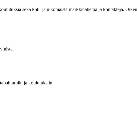
 koulutuksia sekä koti- ja ulkomaista markkinatietoa ja kontakteja. Oik
tymistä.
 tapahtumiin ja koulutuksiin.