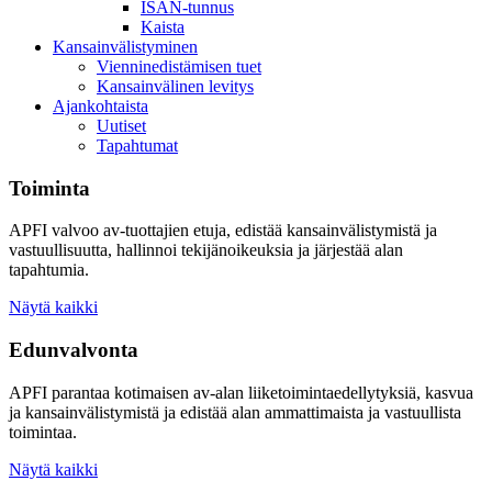
ISAN-tunnus
Kaista
Kansainvälistyminen
Vienninedistämisen tuet
Kansainvälinen levitys
Ajankohtaista
Uutiset
Tapahtumat
Toiminta
APFI valvoo av-tuottajien etuja, edistää kansainvälistymistä ja
vastuullisuutta, hallinnoi tekijänoikeuksia ja järjestää alan
tapahtumia.
Näytä kaikki
Edunvalvonta
APFI parantaa kotimaisen av-alan liiketoimintaedellytyksiä, kasvua
ja kansainvälistymistä ja edistää alan ammattimaista ja vastuullista
toimintaa.
Näytä kaikki