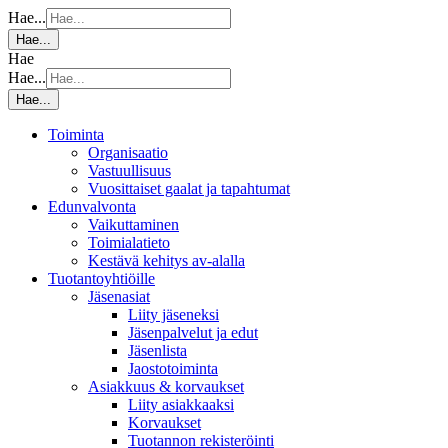
Hae...
Hae...
Hae
Hae...
Hae...
Toiminta
Organisaatio
Vastuullisuus
Vuosittaiset gaalat ja tapahtumat
Edunvalvonta
Vaikuttaminen
Toimialatieto
Kestävä kehitys av-alalla
Tuotantoyhtiöille
Jäsenasiat
Liity jäseneksi
Jäsenpalvelut ja edut
Jäsenlista
Jaostotoiminta
Asiakkuus & korvaukset
Liity asiakkaaksi
Korvaukset
Tuotannon rekisteröinti