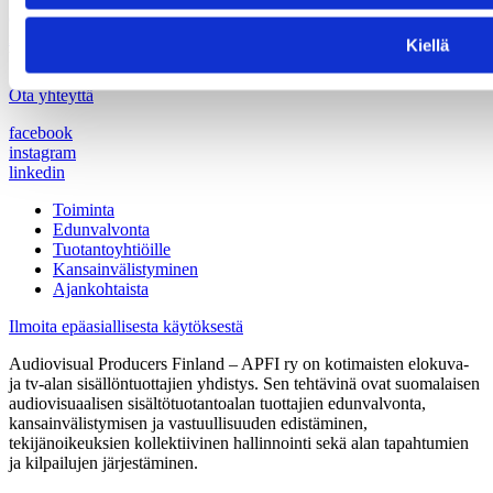
(09) 440 471
info@apfi.fi
Kiellä
Y-tunnus: 1490962-9
Ota yhteyttä
facebook
instagram
linkedin
Toiminta
Edunvalvonta
Tuotantoyhtiöille
Kansainvälistyminen
Ajankohtaista
Ilmoita epäasiallisesta käytöksestä
Audiovisual Producers Finland – APFI ry on kotimaisten elokuva-
ja tv-alan sisällöntuottajien yhdistys. Sen tehtävinä ovat suomalaisen
audiovisuaalisen sisältötuotantoalan tuottajien edunvalvonta,
kansainvälistymisen ja vastuullisuuden edistäminen,
tekijänoikeuksien kollektiivinen hallinnointi sekä alan tapahtumien
ja kilpailujen järjestäminen.