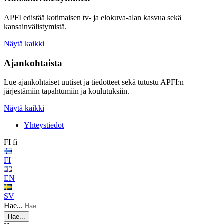
APFI edistää kotimaisen tv- ja elokuva-alan kasvua sekä
kansainvälistymistä.
Näytä kaikki
Ajankohtaista
Lue ajankohtaiset uutiset ja tiedotteet sekä tutustu APFI:n
järjestämiin tapahtumiin ja koulutuksiin.
Näytä kaikki
Yhteystiedot
FI
fi
FI
EN
SV
Hae...
Hae...