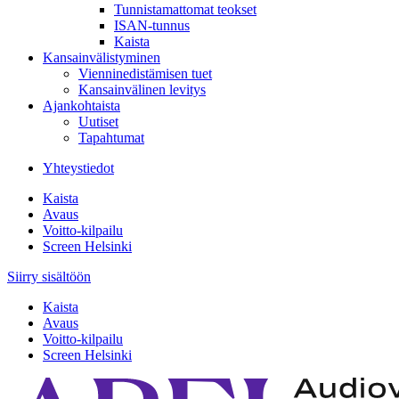
Tunnistamattomat teokset
ISAN-tunnus
Kaista
Kansainvälistyminen
Vienninedistämisen tuet
Kansainvälinen levitys
Ajankohtaista
Uutiset
Tapahtumat
Yhteystiedot
Kaista
Avaus
Voitto-kilpailu
Screen Helsinki
Siirry sisältöön
Kaista
Avaus
Voitto-kilpailu
Screen Helsinki