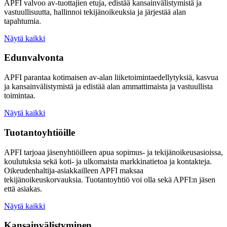
APFI valvoo av-tuottajien etuja, edistää kansainvälistymistä ja
vastuullisuutta, hallinnoi tekijänoikeuksia ja järjestää alan
tapahtumia.
Näytä kaikki
Edunvalvonta
APFI parantaa kotimaisen av-alan liiketoimintaedellytyksiä, kasvua
ja kansainvälistymistä ja edistää alan ammattimaista ja vastuullista
toimintaa.
Näytä kaikki
Tuotantoyhtiöille
APFI tarjoaa jäsenyhtiöilleen apua sopimus- ja tekijänoikeusasioissa,
koulutuksia sekä koti- ja ulkomaista markkinatietoa ja kontakteja.
Oikeudenhaltija-asiakkailleen APFI maksaa
tekijänoikeuskorvauksia. Tuotantoyhtiö voi olla sekä APFI:n jäsen
että asiakas.
Näytä kaikki
Kansainvälistyminen