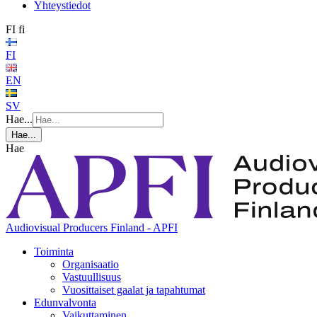
Yhteystiedot
FI
fi
FI
EN
SV
Hae...
Hae...
Hae
Audiovisual Producers Finland - APFI
Toiminta
Organisaatio
Vastuullisuus
Vuosittaiset gaalat ja tapahtumat
Edunvalvonta
Vaikuttaminen