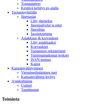
Toimialatieto
Kestävä kehitys av-alalla
Tuotantoyhtiöille
Jäsenasiat
Liity jäseneksi
Jäsenpalvelut ja edut
Jäsenlista
Jaostotoiminta
Asiakkuus & korvaukset
Liity asiakkaaksi
Korvaukset
Tuotannon rekisteröinti
Tunnistamattomat teokset
ISAN-tunnus
Kaista
Kansainvälistyminen
Vienninedistämisen tuet
Kansainvälinen levitys
Ajankohtaista
Uutiset
Tapahtumat
Toiminta