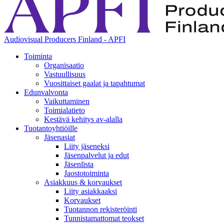
Audiovisual Producers Finland - APFI
Toiminta
Organisaatio
Vastuullisuus
Vuosittaiset gaalat ja tapahtumat
Edunvalvonta
Vaikuttaminen
Toimialatieto
Kestävä kehitys av-alalla
Tuotantoyhtiöille
Jäsenasiat
Liity jäseneksi
Jäsenpalvelut ja edut
Jäsenlista
Jaostotoiminta
Asiakkuus & korvaukset
Liity asiakkaaksi
Korvaukset
Tuotannon rekisteröinti
Tunnistamattomat teokset