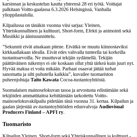
karsinnan ja keskustelun kautta yhteensä 28 eri työtä. Voittajat
palkitaan Voitto-gaalassa 6.3.2026 Helsingissä, Vanhalla
ylioppilastalolla.
Kilpailussa on tänäkin vuonna viisi sarjaa: Yleinen,
Yhteiskunnallinen ja kulttuuri, Short-form, Efekti ja animointi sekä
Musiikki ja äänisuunnittelu.
”Sekunnit eivät ainakaan pitene. Eivätkä ne muutu kiinnostaviksi
kirkkaallakaan idealla. Eivät edes vahvalla tunteella tai korkeilla
tuotantoarvoilla. Ne muuttuvat tekijän sydämellä. Tekijän
päättäväinen näkemys ei ole koskaan ollut yhtä tärkeä kuin juuri nyt.
Hyvää makua ei voita mikään. Parhaat osaavat jättää turhat
sanomatta ja silti puhutella kaikkia”, kuvailee tuomariston
puheenjohtaja
Taito Kawata
Cocoa-tuotantoyhtiöstä.
Suomalaisen mainoselokuvan tasoa ja arvostusta edistämään sekä
tekijöiden ammattitaitoa kehittämään tarkoitettu Voitto-
mainoselokuvakilpailu pidetään tänä vuonna 31. kertaa. Kilpailun ja
gaalan järjestää av-tuotantoyhtiöiden edunvalvoja
Audiovisual
Producers Finland – APFI ry
.
Tuomaristo
Kilpailun Yleinen, Short-form sekä Yhteiskunnallinen ja kulttuuri -