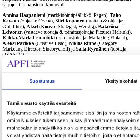
sarjojen tuomaristoon kuuluvat
Annina Haapaniemi
(markkinointipäällikkö; Pågen),
Taito
Kawata
(ohjaaja; Cocoa),
Siiri Koponen
(tuottaja & ohjaaja;
Grillifilms),
Akseli Kouvo
(Strategist; Werklig),
Katariina
Lehtonen
(vastaava tuottaja & toimitusjohtaja; Pictures Helsinki),
Riikka-Maria Lemminki
(toimitusjohtaja; Marketing Finland),
Aleksi Parikka
(Creative Lead),
Niklas Rinne
(Category
Marketing Director; Sinebrychoff) ja
Salla Ryynänen
(tuottaja;
OSASTO).
Kilpailun Efekti ja animointi -sarjan tuomaristoon kuuluvat
Sami
Haartemo
(VFX Supervisor),
Pekka Järvinen
(Producer &
Motion Designer, Kiraly) ja
Janne Roivainen
(ohjaaja,
Suostumus
Yksityiskohdat
animaattori).
Musiikki ja äänisuunnittelu -sarjan tuomaristoon kuuluvat
Jaanis
Hållman
(Composer, Sound Designer, Vild),
Vellu Maurola
Tämä sivusto käyttää evästeitä
(Director, Creative Audio Productions, Bad Agency) ja
Niklas
Nordling
(tuottaja, Pictures Helsinki).
Käytämme evästeitä tarjoamamme sisällön ja mainosten räät
ominaisuuksien tukemiseen ja kävijämäärämme analysoimise
Yleisöäänestys
mainosalan ja analytiikka-alan kumppaneillemme tietoja si
Yleisö voi äänestää suosikkimainoselokuvaansa
9.2.−1.3.2026
voivat yhdistää näitä tietoja muihin tietoihin, joita olet antanut 
välisenä aikana osoitteessa
voittokilpailu.fi/shortlist
, missä kaikki