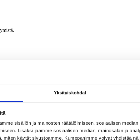
tymistä.
 tapahtumiin ja koulutuksiin.
Yksityiskohdat
itä
mme sisällön ja mainosten räätälöimiseen, sosiaalisen median
iseen. Lisäksi jaamme sosiaalisen median, mainosalan ja analy
, miten käytät sivustoamme. Kumppanimme voivat yhdistää näitä t