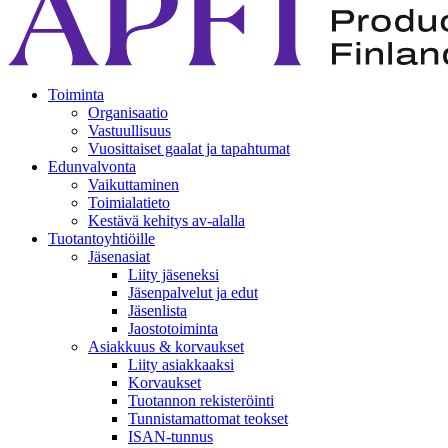
Toiminta
Organisaatio
Vastuullisuus
Vuosittaiset gaalat ja tapahtumat
Edunvalvonta
Vaikuttaminen
Toimialatieto
Kestävä kehitys av-alalla
Tuotantoyhtiöille
Jäsenasiat
Liity jäseneksi
Jäsenpalvelut ja edut
Jäsenlista
Jaostotoiminta
Asiakkuus & korvaukset
Liity asiakkaaksi
Korvaukset
Tuotannon rekisteröinti
Tunnistamattomat teokset
ISAN-tunnus