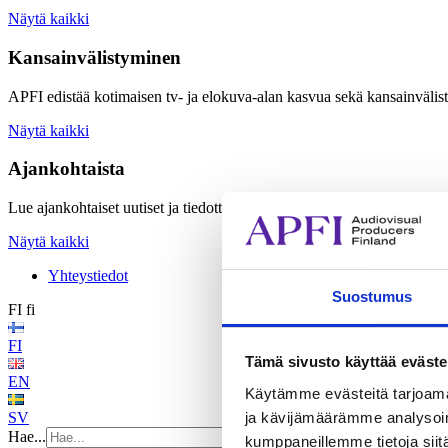
Näytä kaikki
Kansainvälistyminen
APFI edistää kotimaisen tv- ja elokuva-alan kasvua sekä kansainvälis
Näytä kaikki
Ajankohtaista
Lue ajankohtaiset uutiset ja tiedotteet sekä tutustu APFI:n järjestämiin
Näytä kaikki
Yhteystiedot
Suostumus
FI
fi
FI
Tämä sivusto käyttää eväste
EN
Käytämme evästeitä tarjoama
ja kävijämäärämme analysoim
SV
Hae...
kumppaneillemme tietoja siitä