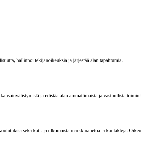
isuutta, hallinnoi tekijänoikeuksia ja järjestää alan tapahtumia.
kansainvälistymistä ja edistää alan ammattimaista ja vastuullista toimint
 koulutuksia sekä koti- ja ulkomaista markkinatietoa ja kontakteja. Oik