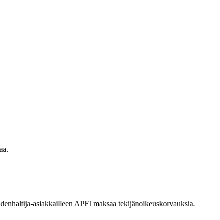
aa.
eudenhaltija-asiakkailleen APFI maksaa tekijänoikeuskorvauksia.