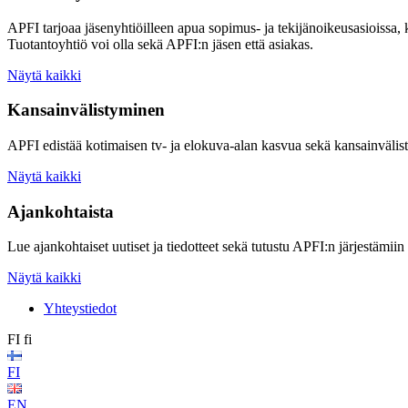
APFI tarjoaa jäsenyhtiöilleen apua sopimus- ja tekijänoikeusasioissa,
Tuotantoyhtiö voi olla sekä APFI:n jäsen että asiakas.
Näytä kaikki
Kansainvälistyminen
APFI edistää kotimaisen tv- ja elokuva-alan kasvua sekä kansainvälis
Näytä kaikki
Ajankohtaista
Lue ajankohtaiset uutiset ja tiedotteet sekä tutustu APFI:n järjestämiin
Näytä kaikki
Yhteystiedot
FI
fi
FI
EN