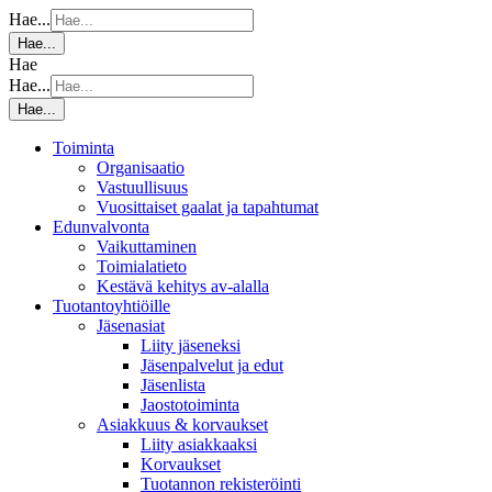
Hae...
Hae...
Hae
Hae...
Hae...
Toiminta
Organisaatio
Vastuullisuus
Vuosittaiset gaalat ja tapahtumat
Edunvalvonta
Vaikuttaminen
Toimialatieto
Kestävä kehitys av-alalla
Tuotantoyhtiöille
Jäsenasiat
Liity jäseneksi
Jäsenpalvelut ja edut
Jäsenlista
Jaostotoiminta
Asiakkuus & korvaukset
Liity asiakkaaksi
Korvaukset
Tuotannon rekisteröinti