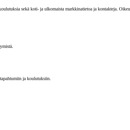
 koulutuksia sekä koti- ja ulkomaista markkinatietoa ja kontakteja. Oik
tymistä.
 tapahtumiin ja koulutuksiin.