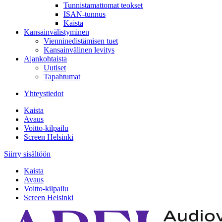
Tunnistamattomat teokset
ISAN-tunnus
Kaista
Kansainvälistyminen
Vienninedistämisen tuet
Kansainvälinen levitys
Ajankohtaista
Uutiset
Tapahtumat
Yhteystiedot
Kaista
Avaus
Voitto-kilpailu
Screen Helsinki
Siirry sisältöön
Kaista
Avaus
Voitto-kilpailu
Screen Helsinki