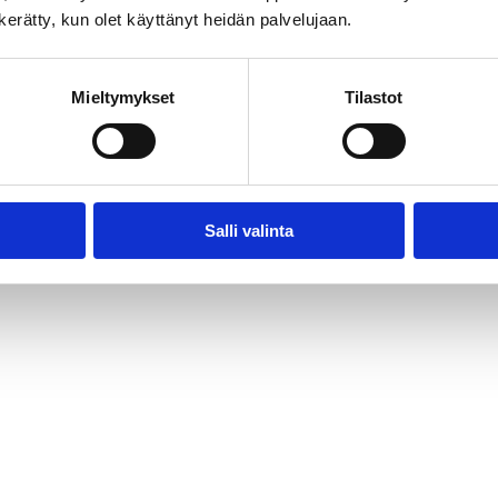
n kerätty, kun olet käyttänyt heidän palvelujaan.
Mieltymykset
Tilastot
Audiovisual Producers Finland - APFI
Salli valinta