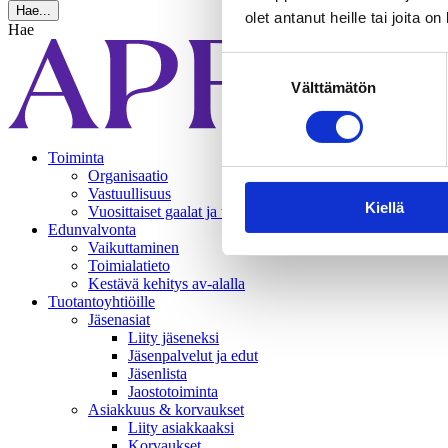
Hae...
olet antanut heille tai joita o
Hae
Suostumuksen
Välttämätön
valinta
Toiminta
Organisaatio
Vastuullisuus
Kiellä
Vuosittaiset gaalat ja tapahtumat
Edunvalvonta
Vaikuttaminen
Toimialatieto
Kestävä kehitys av-alalla
Tuotantoyhtiöille
Jäsenasiat
Liity jäseneksi
Jäsenpalvelut ja edut
Jäsenlista
Jaostotoiminta
Asiakkuus & korvaukset
Liity asiakkaaksi
Korvaukset