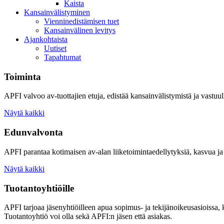
Kaista
Kansainvälistyminen
Vienninedistämisen tuet
Kansainvälinen levitys
Ajankohtaista
Uutiset
Tapahtumat
Toiminta
APFI valvoo av-tuottajien etuja, edistää kansainvälistymistä ja vastuull
Näytä kaikki
Edunvalvonta
APFI parantaa kotimaisen av-alan liiketoimintaedellytyksiä, kasvua ja 
Näytä kaikki
Tuotantoyhtiöille
APFI tarjoaa jäsenyhtiöilleen apua sopimus- ja tekijänoikeusasioissa,
Tuotantoyhtiö voi olla sekä APFI:n jäsen että asiakas.