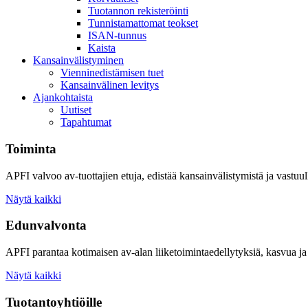
Tuotannon rekisteröinti
Tunnistamattomat teokset
ISAN-tunnus
Kaista
Kansainvälistyminen
Vienninedistämisen tuet
Kansainvälinen levitys
Ajankohtaista
Uutiset
Tapahtumat
Toiminta
APFI valvoo av-tuottajien etuja, edistää kansainvälistymistä ja vastuull
Näytä kaikki
Edunvalvonta
APFI parantaa kotimaisen av-alan liiketoimintaedellytyksiä, kasvua ja 
Näytä kaikki
Tuotantoyhtiöille