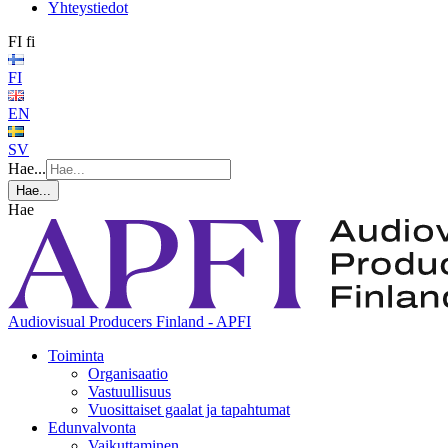
Yhteystiedot
FI
fi
FI
EN
SV
Hae...
Hae...
Hae
Audiovisual Producers Finland - APFI
Toiminta
Organisaatio
Vastuullisuus
Vuosittaiset gaalat ja tapahtumat
Edunvalvonta
Vaikuttaminen