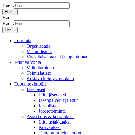
Hae...
Hae...
Hae
Hae...
Hae...
Toiminta
Organisaatio
Vastuullisuus
Vuosittaiset gaalat ja tapahtumat
Edunvalvonta
Vaikuttaminen
Toimialatieto
Kestävä kehitys av-alalla
Tuotantoyhtiöille
Jäsenasiat
Liity jäseneksi
Jäsenpalvelut ja edut
Jäsenlista
Jaostotoiminta
Asiakkuus & korvaukset
Liity asiakkaaksi
Korvaukset
Tuotannon rekisteröinti