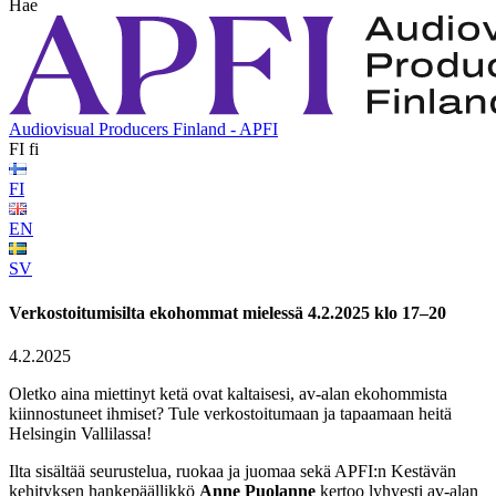
Hae
Audiovisual Producers Finland - APFI
FI
fi
FI
EN
SV
Verkostoitumisilta ekohommat mielessä 4.2.2025 klo 17–20
4.2.2025
Oletko aina miettinyt ketä ovat kaltaisesi, av-alan ekohommista
kiinnostuneet ihmiset? Tule verkostoitumaan ja tapaamaan heitä
Helsingin Vallilassa!
Ilta sisältää seurustelua, ruokaa ja juomaa sekä APFI:n Kestävän
kehityksen hankepäällikkö
Anne Puolanne
kertoo lyhyesti av-alan