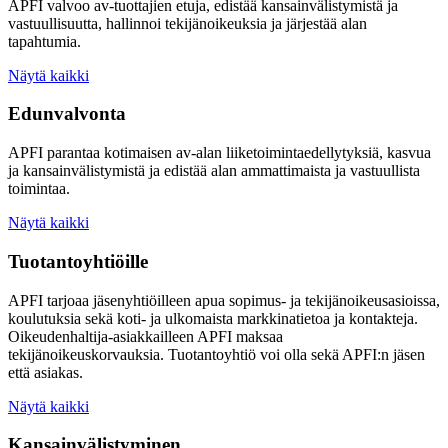
APFI valvoo av-tuottajien etuja, edistää kansainvälistymistä ja
vastuullisuutta, hallinnoi tekijänoikeuksia ja järjestää alan
tapahtumia.
Näytä kaikki
Edunvalvonta
APFI parantaa kotimaisen av-alan liiketoimintaedellytyksiä, kasvua
ja kansainvälistymistä ja edistää alan ammattimaista ja vastuullista
toimintaa.
Näytä kaikki
Tuotantoyhtiöille
APFI tarjoaa jäsenyhtiöilleen apua sopimus- ja tekijänoikeusasioissa,
koulutuksia sekä koti- ja ulkomaista markkinatietoa ja kontakteja.
Oikeudenhaltija-asiakkailleen APFI maksaa
tekijänoikeuskorvauksia. Tuotantoyhtiö voi olla sekä APFI:n jäsen
että asiakas.
Näytä kaikki
Kansainvälistyminen