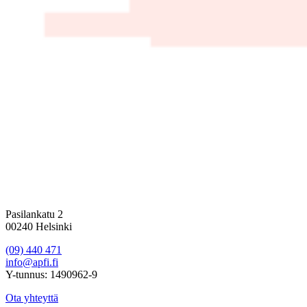
Pasilankatu 2
00240 Helsinki
(09) 440 471
info@apfi.fi
Y-tunnus: 1490962-9
Ota yhteyttä