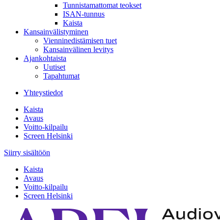
Tunnistamattomat teokset
ISAN-tunnus
Kaista
Kansainvälistyminen
Vienninedistämisen tuet
Kansainvälinen levitys
Ajankohtaista
Uutiset
Tapahtumat
Yhteystiedot
Kaista
Avaus
Voitto-kilpailu
Screen Helsinki
Siirry sisältöön
Kaista
Avaus
Voitto-kilpailu
Screen Helsinki