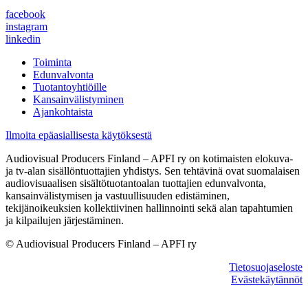
facebook
instagram
linkedin
Toiminta
Edunvalvonta
Tuotantoyhtiöille
Kansainvälistyminen
Ajankohtaista
Ilmoita epäasiallisesta käytöksestä
Audiovisual Producers Finland – APFI ry on kotimaisten elokuva-
ja tv-alan sisällöntuottajien yhdistys. Sen tehtävinä ovat suomalaisen
audiovisuaalisen sisältötuotantoalan tuottajien edunvalvonta,
kansainvälistymisen ja vastuullisuuden edistäminen,
tekijänoikeuksien kollektiivinen hallinnointi sekä alan tapahtumien
ja kilpailujen järjestäminen.
© Audiovisual Producers Finland – APFI ry
Tietosuojaseloste
Evästekäytännöt