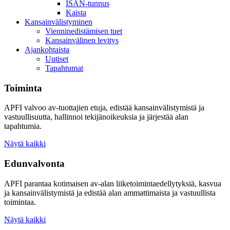
ISAN-tunnus
Kaista
Kansainvälistyminen
Vienninedistämisen tuet
Kansainvälinen levitys
Ajankohtaista
Uutiset
Tapahtumat
Toiminta
APFI valvoo av-tuottajien etuja, edistää kansainvälistymistä ja
vastuullisuutta, hallinnoi tekijänoikeuksia ja järjestää alan
tapahtumia.
Näytä kaikki
Edunvalvonta
APFI parantaa kotimaisen av-alan liiketoimintaedellytyksiä, kasvua
ja kansainvälistymistä ja edistää alan ammattimaista ja vastuullista
toimintaa.
Näytä kaikki