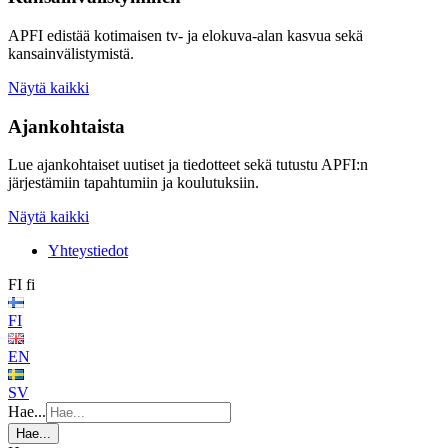
APFI edistää kotimaisen tv- ja elokuva-alan kasvua sekä
kansainvälistymistä.
Näytä kaikki
Ajankohtaista
Lue ajankohtaiset uutiset ja tiedotteet sekä tutustu APFI:n
järjestämiin tapahtumiin ja koulutuksiin.
Näytä kaikki
Yhteystiedot
FI
fi
FI
EN
SV
Hae...
Hae...