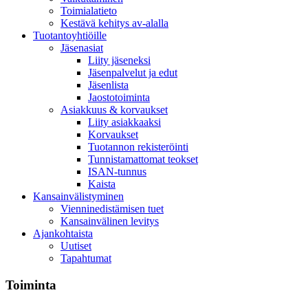
Toimialatieto
Kestävä kehitys av-alalla
Tuotantoyhtiöille
Jäsenasiat
Liity jäseneksi
Jäsenpalvelut ja edut
Jäsenlista
Jaostotoiminta
Asiakkuus & korvaukset
Liity asiakkaaksi
Korvaukset
Tuotannon rekisteröinti
Tunnistamattomat teokset
ISAN-tunnus
Kaista
Kansainvälistyminen
Vienninedistämisen tuet
Kansainvälinen levitys
Ajankohtaista
Uutiset
Tapahtumat
Toiminta