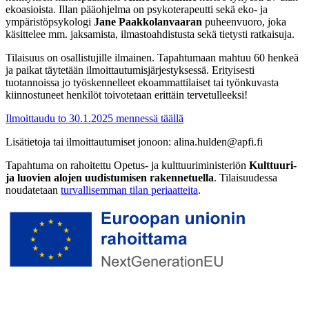
ekoasioista. Illan pääohjelma on psykoterapeutti sekä eko- ja
ympäristöpsykologi
Jane Paakkolanvaaran
puheenvuoro, joka
käsittelee mm. jaksamista, ilmastoahdistusta sekä tietysti ratkaisuja.
Tilaisuus on osallistujille ilmainen. Tapahtumaan mahtuu 60 henkeä
ja paikat täytetään ilmoittautumisjärjestyksessä. Erityisesti
tuotannoissa jo työskennelleet ekoammattilaiset tai työnkuvasta
kiinnostuneet henkilöt toivotetaan erittäin tervetulleeksi!
Ilmoittaudu to 30.1.2025 mennessä täällä
Lisätietoja tai ilmoittautumiset jonoon: alina.hulden@apfi.fi
Tapahtuma on rahoitettu Opetus- ja kulttuuriministeriön
Kulttuuri-
ja luovien alojen uudistumisen rakennetuella
. Tilaisuudessa
noudatetaan
turvallisemman tilan periaatteita
.