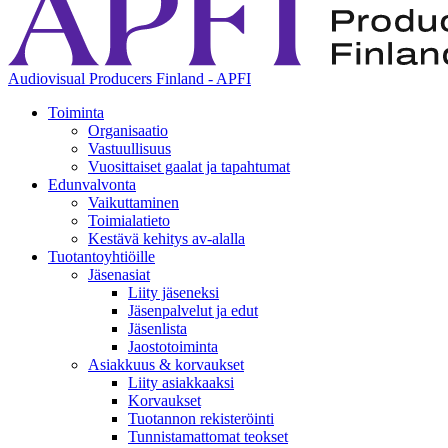
Audiovisual Producers Finland - APFI
Toiminta
Organisaatio
Vastuullisuus
Vuosittaiset gaalat ja tapahtumat
Edunvalvonta
Vaikuttaminen
Toimialatieto
Kestävä kehitys av-alalla
Tuotantoyhtiöille
Jäsenasiat
Liity jäseneksi
Jäsenpalvelut ja edut
Jäsenlista
Jaostotoiminta
Asiakkuus & korvaukset
Liity asiakkaaksi
Korvaukset
Tuotannon rekisteröinti
Tunnistamattomat teokset