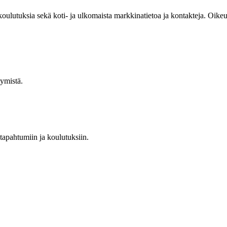
 koulutuksia sekä koti- ja ulkomaista markkinatietoa ja kontakteja. Oik
tymistä.
 tapahtumiin ja koulutuksiin.