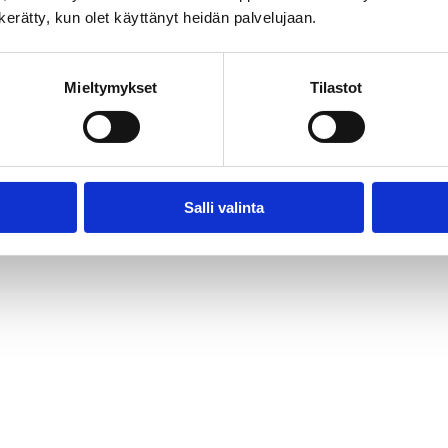
n kerätty, kun olet käyttänyt heidän palvelujaan.
Mieltymykset
Tilastot
Audiovisual Producers Finland - APFI
Salli valinta