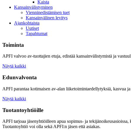
Kaista
Kansainvälistyminen
Vienninedistämisen tuet
Kansainvälinen levitys
Ajankohtaista
Uutiset
Tapahtumat
Toiminta
APFI valvoo av-tuottajien etuja, edistää kansainvälistymistä ja vastuull
Näytä kaikki
Edunvalvonta
APFI parantaa kotimaisen av-alan liiketoimintaedellytyksiä, kasvua ja 
Näytä kaikki
Tuotantoyhtiöille
APFI tarjoaa jäsenyhtiöilleen apua sopimus- ja tekijänoikeusasioissa,
Tuotantoyhtiö voi olla sekä APFI:n jäsen että asiakas.