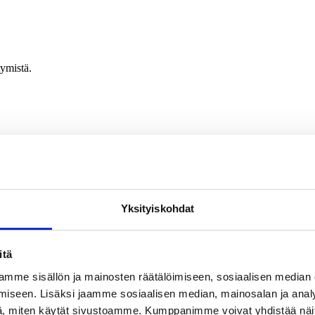
tymistä.
 tapahtumiin ja koulutuksiin.
Yksityiskohdat
itä
mme sisällön ja mainosten räätälöimiseen, sosiaalisen median
iseen. Lisäksi jaamme sosiaalisen median, mainosalan ja analy
, miten käytät sivustoamme. Kumppanimme voivat yhdistää näitä t