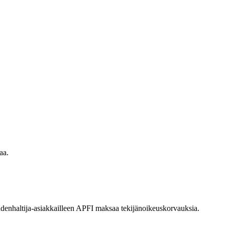
aa.
eudenhaltija-asiakkailleen APFI maksaa tekijänoikeuskorvauksia.