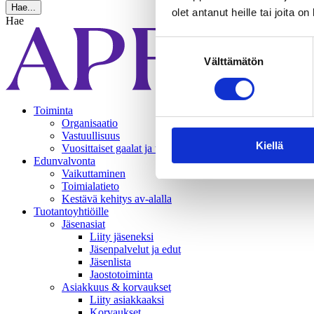
Hae...
olet antanut heille tai joita o
Hae
Suostumuksen
Välttämätön
valinta
Toiminta
Organisaatio
Vastuullisuus
Kiellä
Vuosittaiset gaalat ja tapahtumat
Edunvalvonta
Vaikuttaminen
Toimialatieto
Kestävä kehitys av-alalla
Tuotantoyhtiöille
Jäsenasiat
Liity jäseneksi
Jäsenpalvelut ja edut
Jäsenlista
Jaostotoiminta
Asiakkuus & korvaukset
Liity asiakkaaksi
Korvaukset