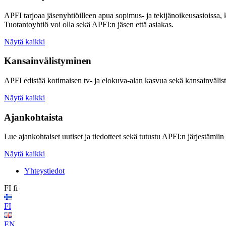
APFI tarjoaa jäsenyhtiöilleen apua sopimus- ja tekijänoikeusasioissa,
Tuotantoyhtiö voi olla sekä APFI:n jäsen että asiakas.
Näytä kaikki
Kansainvälistyminen
APFI edistää kotimaisen tv- ja elokuva-alan kasvua sekä kansainvälis
Näytä kaikki
Ajankohtaista
Lue ajankohtaiset uutiset ja tiedotteet sekä tutustu APFI:n järjestämiin
Näytä kaikki
Yhteystiedot
FI
fi
FI
EN