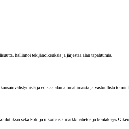
isuutta, hallinnoi tekijänoikeuksia ja järjestää alan tapahtumia.
kansainvälistymistä ja edistää alan ammattimaista ja vastuullista toimint
 koulutuksia sekä koti- ja ulkomaista markkinatietoa ja kontakteja. Oik