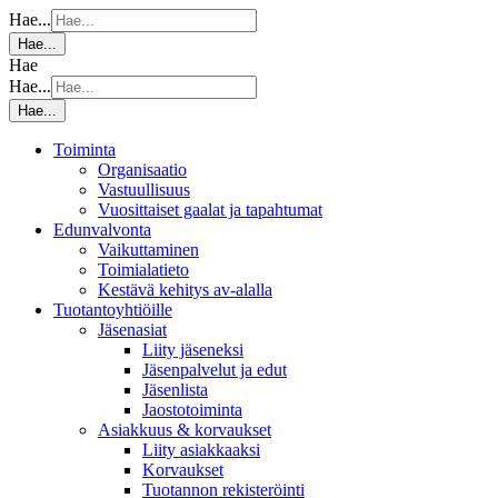
Hae...
Hae...
Hae
Hae...
Hae...
Toiminta
Organisaatio
Vastuullisuus
Vuosittaiset gaalat ja tapahtumat
Edunvalvonta
Vaikuttaminen
Toimialatieto
Kestävä kehitys av-alalla
Tuotantoyhtiöille
Jäsenasiat
Liity jäseneksi
Jäsenpalvelut ja edut
Jäsenlista
Jaostotoiminta
Asiakkuus & korvaukset
Liity asiakkaaksi
Korvaukset
Tuotannon rekisteröinti