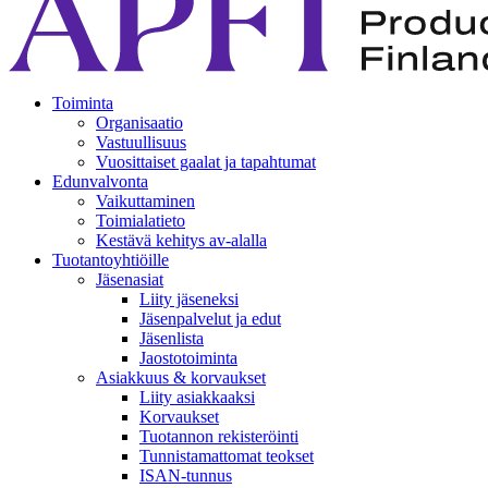
Toiminta
Organisaatio
Vastuullisuus
Vuosittaiset gaalat ja tapahtumat
Edunvalvonta
Vaikuttaminen
Toimialatieto
Kestävä kehitys av-alalla
Tuotantoyhtiöille
Jäsenasiat
Liity jäseneksi
Jäsenpalvelut ja edut
Jäsenlista
Jaostotoiminta
Asiakkuus & korvaukset
Liity asiakkaaksi
Korvaukset
Tuotannon rekisteröinti
Tunnistamattomat teokset
ISAN-tunnus