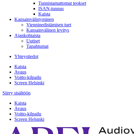
Tunnistamattomat teokset
ISAN-tunnus
Kaista
Kansainvälistyminen
Vienninedistämisen tuet
Kansainvälinen levitys
Ajankohtaista
Uutiset
Tapahtumat
Yhteystiedot
Kaista
Avaus
Voitto-kilpailu
Screen Helsinki
Siirry sisältöön
Kaista
Avaus
Voitto-kilpailu
Screen Helsinki