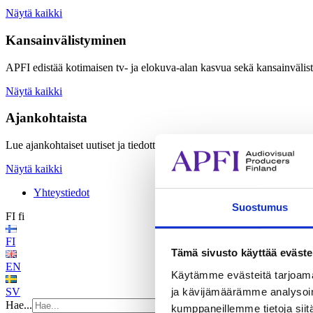
Näytä kaikki
Kansainvälistyminen
APFI edistää kotimaisen tv- ja elokuva-alan kasvua sekä kansainvälis
Näytä kaikki
Ajankohtaista
Lue ajankohtaiset uutiset ja tiedotteet sekä tutustu APFI:n järjestämiin
Näytä kaikki
Yhteystiedot
Suostumus
FI
fi
FI
Tämä sivusto käyttää eväste
EN
Käytämme evästeitä tarjoama
ja kävijämäärämme analysoim
SV
Hae...
kumppaneillemme tietoja siitä