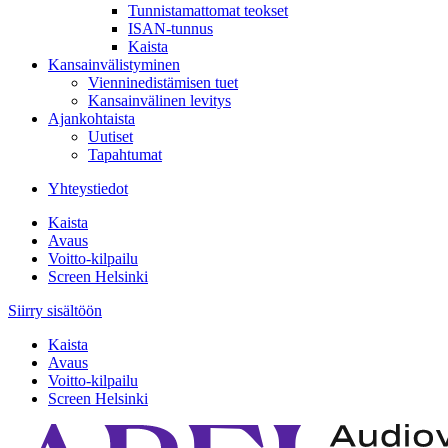
Tunnistamattomat teokset
ISAN-tunnus
Kaista
Kansainvälistyminen
Vienninedistämisen tuet
Kansainvälinen levitys
Ajankohtaista
Uutiset
Tapahtumat
Yhteystiedot
Kaista
Avaus
Voitto-kilpailu
Screen Helsinki
Siirry sisältöön
Kaista
Avaus
Voitto-kilpailu
Screen Helsinki