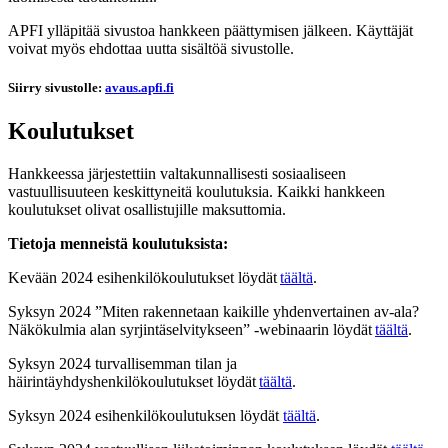
APFI ylläpitää sivustoa hankkeen päättymisen jälkeen. Käyttäjät
voivat myös ehdottaa uutta sisältöä sivustolle.
Siirry sivustolle:
avaus.apfi.fi
Koulutukset
Hankkeessa järjestettiin valtakunnallisesti sosiaaliseen
vastuullisuuteen keskittyneitä koulutuksia.
Kaikki hankkeen
koulutukset olivat osallistujille maksuttomia.
Tietoja menneistä koulutuksista:
Kevään 2024 esihenkilökoulutukset löydät
täältä
.
Syksyn 2024 ”Miten rakennetaan kaikille yhdenvertainen av-ala?
Näkökulmia alan syrjintäselvitykseen” -webinaarin löydät
täältä
.
Syksyn 2024 turvallisemman tilan ja
häirintäyhdyshenkilökoulutukset löydät
täältä
.
Syksyn 2024 esihenkilökoulutuksen löydät
täältä
.