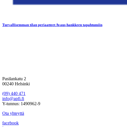
Turvallisemman tilan periaatteet Avaus-hankkeen tapahtumiin
Pasilankatu 2
00240 Helsinki
(09) 440 471
info@apfi.fi
Y-tunnus: 1490962-9
Ota yhteyttä
facebook