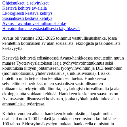
Ohjeistukset ja selvitykset
Kestävä kehitys av-alalla
Ekologisesti kestävä kehitys
Sosiaalisesti kestävä kehitys
Avaus – av-alan vastuullisuushanke
Havaintolomake epäasiallisesta käytöksestä
Avaus oli vuosina 2023-2025 toiminut vastuullisuushanke, jossa
kehitettiin kotimaisen av-alan sosiaalista, ekologista ja taloudellista
kestävyyttä.
Kestävää kehitystä edistäneessä Avaus-hankkeessa toteutettiin muun
muassa Työterveyslaitoksen laaja työhyvinvointitutkimus sekä
koulutuksia liittyen johtamiseen, työhyvinvointiin ja DEI-teemoihin
(monimuotoisuus, yhdenvertaisuus ja inklusiivisuus). Lisäksi
tuotettiin uutta tietoa alan kehittämisen tueksi. Hankkeessa
selvitettiin esimerkiksi, miten sosiaalisen vastuullisuuden
mittaamista, rekrytointikulttuuria, psykologista turvallisuutta ja alan
ekologisuutta voidaan kehittää. Hankkeen keskeinen saavutus on
Avaus-vastuullisuusverkkosivusto, jonka työkalupakki tukee alan
ammattilaisia työarjessa.
Kahden vuoden aikana hankkeen koulutuksiin ja tapahtumiin
osallistui noin 1200 henkeä ja hankkeen verkostoon kuului lähes
100 tahoa. Sidosryhmäkyselyn mukaan hankkeella onnistuttiin