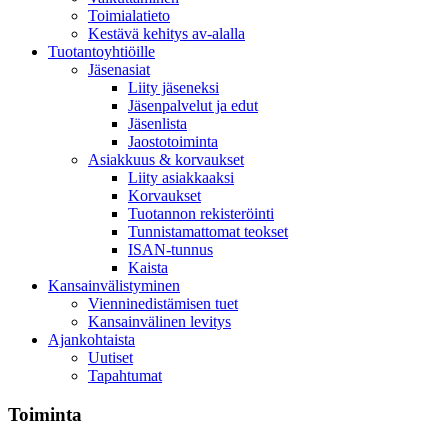
Toimialatieto
Kestävä kehitys av-alalla
Tuotantoyhtiöille
Jäsenasiat
Liity jäseneksi
Jäsenpalvelut ja edut
Jäsenlista
Jaostotoiminta
Asiakkuus & korvaukset
Liity asiakkaaksi
Korvaukset
Tuotannon rekisteröinti
Tunnistamattomat teokset
ISAN-tunnus
Kaista
Kansainvälistyminen
Vienninedistämisen tuet
Kansainvälinen levitys
Ajankohtaista
Uutiset
Tapahtumat
Toiminta