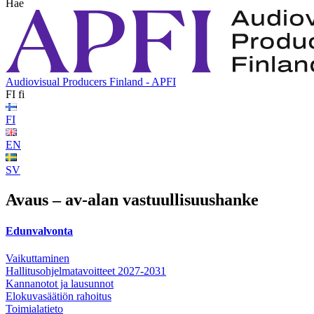
Hae
Audiovisual Producers Finland - APFI
FI
fi
FI
EN
SV
Avaus – av-alan vastuullisuushanke
Edunvalvonta
Vaikuttaminen
Hallitusohjelmatavoitteet 2027-2031
Kannanotot ja lausunnot
Elokuvasäätiön rahoitus
Toimialatieto