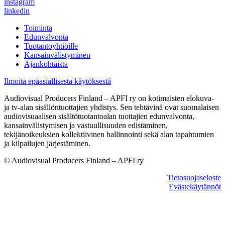
instagram
linkedin
Toiminta
Edunvalvonta
Tuotantoyhtiöille
Kansainvälistyminen
Ajankohtaista
Ilmoita epäasiallisesta käytöksestä
Audiovisual Producers Finland – APFI ry on kotimaisten elokuva-
ja tv-alan sisällöntuottajien yhdistys. Sen tehtävinä ovat suomalaisen
audiovisuaalisen sisältötuotantoalan tuottajien edunvalvonta,
kansainvälistymisen ja vastuullisuuden edistäminen,
tekijänoikeuksien kollektiivinen hallinnointi sekä alan tapahtumien
ja kilpailujen järjestäminen.
© Audiovisual Producers Finland – APFI ry
Tietosuojaseloste
Evästekäytännöt