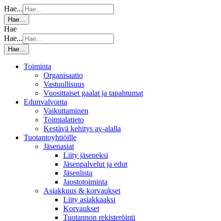
Hae...
Hae...
Hae
Hae...
Hae...
Toiminta
Organisaatio
Vastuullisuus
Vuosittaiset gaalat ja tapahtumat
Edunvalvonta
Vaikuttaminen
Toimialatieto
Kestävä kehitys av-alalla
Tuotantoyhtiöille
Jäsenasiat
Liity jäseneksi
Jäsenpalvelut ja edut
Jäsenlista
Jaostotoiminta
Asiakkuus & korvaukset
Liity asiakkaaksi
Korvaukset
Tuotannon rekisteröinti