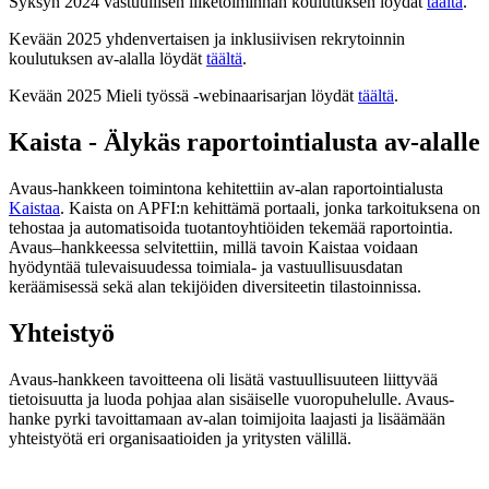
Syksyn 2024 vastuullisen liiketoiminnan koulutuksen löydät
täältä
.
Kevään 2025 yhdenvertaisen ja inklusiivisen rekrytoinnin
koulutuksen av-alalla löydät
täältä
.
Kevään 2025 Mieli työssä -webinaarisarjan löydät
täältä
.
Kaista - Älykäs raportointialusta av-alalle
Avaus-hankkeen toimintona kehitettiin av-alan raportointialusta
Kaistaa
. Kaista on
APFI:n
kehittämä portaali, jonka tarkoituksena on
tehostaa ja automatisoida tuotantoyhtiöiden tekemää raportointia.
Avaus
–
hankkeessa selvitettiin, millä tavoin Kaistaa voidaan
hyödyntää tulevaisuudessa toimiala- ja vastuullisuusdatan
keräämisessä
sekä alan tekijöiden diversiteetin tilastoinnissa
.
Yhteistyö
Avaus-hankkeen tavoitte
e
na oli lisätä vastuullisuuteen liittyvää
tietoisuutta
ja luoda pohjaa alan sisäiselle vuoropuhelulle. Avaus-
hanke pyrki tavoittamaan av-alan toimijoita laajasti ja lisäämään
yhteistyötä
eri organisaatioiden ja yritysten välillä.