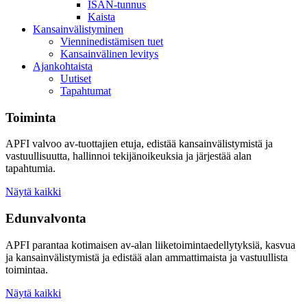
ISAN-tunnus
Kaista
Kansainvälistyminen
Vienninedistämisen tuet
Kansainvälinen levitys
Ajankohtaista
Uutiset
Tapahtumat
Toiminta
APFI valvoo av-tuottajien etuja, edistää kansainvälistymistä ja
vastuullisuutta, hallinnoi tekijänoikeuksia ja järjestää alan
tapahtumia.
Näytä kaikki
Edunvalvonta
APFI parantaa kotimaisen av-alan liiketoimintaedellytyksiä, kasvua
ja kansainvälistymistä ja edistää alan ammattimaista ja vastuullista
toimintaa.
Näytä kaikki