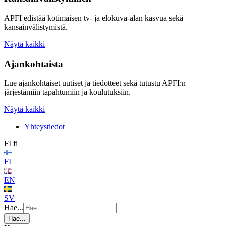
APFI edistää kotimaisen tv- ja elokuva-alan kasvua sekä
kansainvälistymistä.
Näytä kaikki
Ajankohtaista
Lue ajankohtaiset uutiset ja tiedotteet sekä tutustu APFI:n
järjestämiin tapahtumiin ja koulutuksiin.
Näytä kaikki
Yhteystiedot
FI
fi
FI
EN
SV
Hae...
Hae...