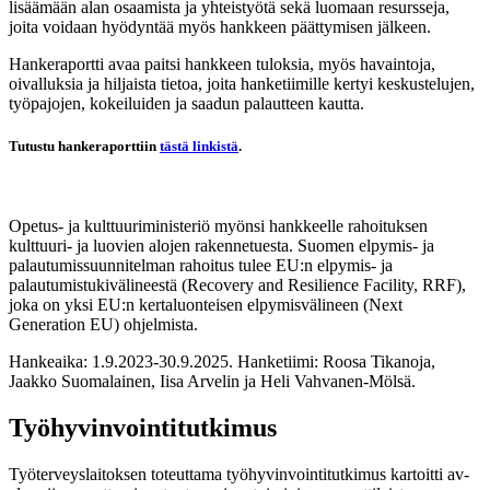
lisäämään alan osaamista ja yhteistyötä sekä luomaan resursseja,
joita voidaan hyödyntää myös hankkeen päättymisen jälkeen.
Hankeraportti avaa paitsi hankkeen tuloksia, myös havaintoja,
oivalluksia ja hiljaista tietoa, joita hanketiimille kertyi keskustelujen,
työpajojen, kokeiluiden ja saadun palautteen kautta.
Tutustu hankeraporttiin
tästä linkistä
.
Opetus- ja kulttuuriministeriö myönsi hankkeelle rahoituksen
kulttuuri- ja luovien alojen rakennetuesta. Suomen elpymis- ja
palautumissuunnitelman rahoitus tulee EU:n elpymis- ja
palautumistukivälineestä (Recovery and Resilience Facility, RRF),
joka on yksi EU:n kertaluonteisen elpymisvälineen (Next
Generation EU) ohjelmista.
Hankeaika: 1.9.2023-30.9.2025.
Hanketiimi: Roosa Tikanoja,
Jaakko Suomalainen, Iisa Arvelin ja Heli Vahvanen-Mölsä.
Työhyvinvointitutkimus
Työterveyslaitoksen toteuttama työhyvinvointitutkimus kartoitti av-