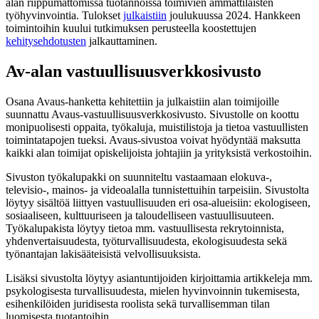
alan riippumattomissa tuotannoissa toimivien ammattilaisten
työhyvinvointia. Tulokset
julkaistiin
joulukuussa 2024. Hankkeen
toimintoihin kuului tutkimuksen perusteella koostettujen
kehitysehdotusten
jalkauttaminen.
Av-alan vastuullisuusverkkosivusto
Osana Avaus-hanketta kehitettiin ja julkaistiin alan toimijoille
suunnattu Avaus-vastuullisuusverkkosivusto. Sivustolle on koottu
monipuolisesti oppaita, työkaluja, muistilistoja ja tietoa vastuullisten
toimintatapojen tueksi. Avaus-sivustoa voivat hyödyntää maksutta
kaikki alan toimijat opiskelijoista johtajiin ja yrityksistä verkostoihin.
Sivuston työkalupakki on suunniteltu vastaamaan elokuva-,
televisio-, mainos- ja videoalalla tunnistettuihin tarpeisiin. Sivustolta
löytyy sisältöä liittyen vastuullisuuden eri osa-alueisiin: ekologiseen,
sosiaaliseen, kulttuuriseen ja taloudelliseen vastuullisuuteen.
Työkalupakista löytyy tietoa mm. vastuullisesta rekrytoinnista,
yhdenvertaisuudesta, työturvallisuudesta, ekologisuudesta sekä
työnantajan lakisääteisistä velvollisuuksista.
Lisäksi sivustolta löytyy asiantuntijoiden kirjoittamia artikkeleja mm.
psykologisesta turvallisuudesta, mielen hyvinvoinnin tukemisesta,
esihenkilöiden juridisesta roolista sekä turvallisemman tilan
luomisesta tuotantoihin.