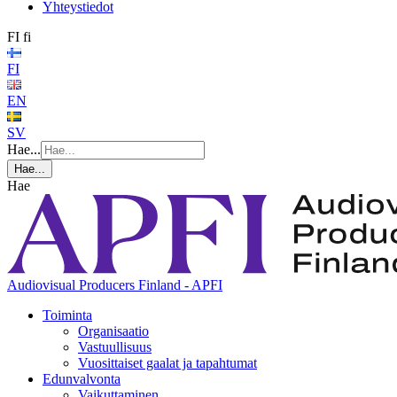
Yhteystiedot
FI
fi
FI
EN
SV
Hae...
Hae...
Hae
Audiovisual Producers Finland - APFI
Toiminta
Organisaatio
Vastuullisuus
Vuosittaiset gaalat ja tapahtumat
Edunvalvonta
Vaikuttaminen