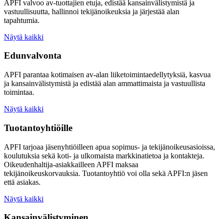
APFI valvoo av-tuottajien etuja, edistää kansainvälistymistä ja
vastuullisuutta, hallinnoi tekijänoikeuksia ja järjestää alan
tapahtumia.
Näytä kaikki
Edunvalvonta
APFI parantaa kotimaisen av-alan liiketoimintaedellytyksiä, kasvua
ja kansainvälistymistä ja edistää alan ammattimaista ja vastuullista
toimintaa.
Näytä kaikki
Tuotantoyhtiöille
APFI tarjoaa jäsenyhtiöilleen apua sopimus- ja tekijänoikeusasioissa,
koulutuksia sekä koti- ja ulkomaista markkinatietoa ja kontakteja.
Oikeudenhaltija-asiakkailleen APFI maksaa
tekijänoikeuskorvauksia. Tuotantoyhtiö voi olla sekä APFI:n jäsen
että asiakas.
Näytä kaikki
Kansainvälistyminen