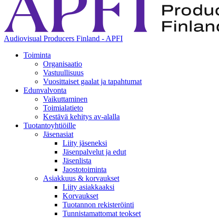
Audiovisual Producers Finland - APFI
Toiminta
Organisaatio
Vastuullisuus
Vuosittaiset gaalat ja tapahtumat
Edunvalvonta
Vaikuttaminen
Toimialatieto
Kestävä kehitys av-alalla
Tuotantoyhtiöille
Jäsenasiat
Liity jäseneksi
Jäsenpalvelut ja edut
Jäsenlista
Jaostotoiminta
Asiakkuus & korvaukset
Liity asiakkaaksi
Korvaukset
Tuotannon rekisteröinti
Tunnistamattomat teokset